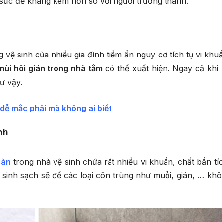
ó sức đề kháng kém hơn so với người trưởng thành.
vệ sinh của nhiều gia đình tiềm ẩn nguy cơ tích tụ vi khuẩ
ùi hôi gián trong nhà tắm
có thể xuất hiện. Ngay cả khi
ư vậy.
 dễ mắc phải mà không ai biết
nh
sàn
trong nhà vệ sinh chứa rất nhiều vi khuẩn, chất bẩn tíc
ệ sinh sạch sẽ để các loại côn trùng như muỗi, gián, … khô