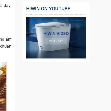
i đây.
HIWIN ON YOUTUBE
ờng ẩm
 khuẩn