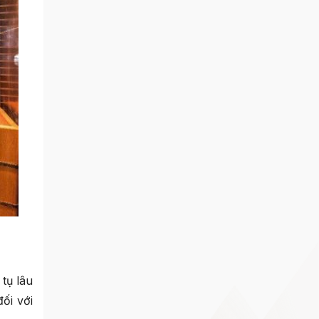
tụ lâu
ối với