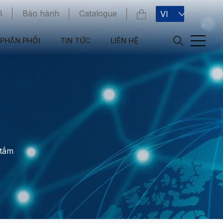
6
Bảo hành
Catalogue
VI
PHÂN PHỐI
TIN TỨC
LIÊN HỆ
 tắm