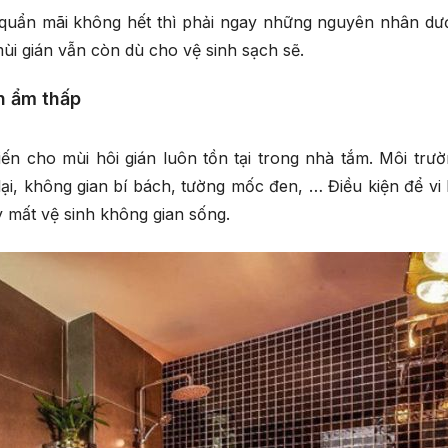
quẩn mãi không hết thì phải ngay những nguyên nhân dướ
ùi gián vẫn còn dù cho vệ sinh sạch sẽ.
ôn ẩm thấp
n cho mùi hôi gián luôn tồn tại trong nhà tắm. Môi trư
ại, không gian bí bách, tường mốc đen, … Điều kiện để vi
y mất vệ sinh không gian sống.