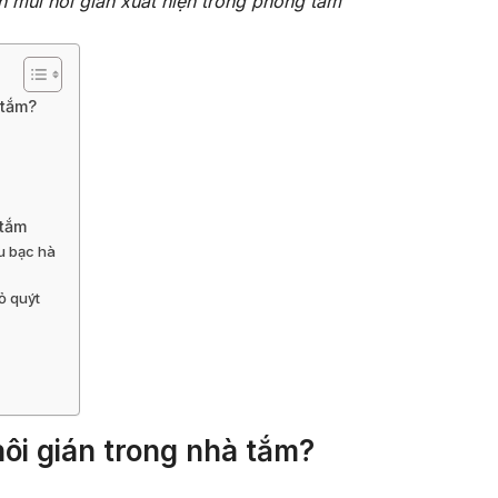
 mùi hôi gián xuất hiện trong phòng tắm
 tắm?
p
n
 tắm
ầu bạc hà
ỏ quýt
ôi gián trong nhà tắm?