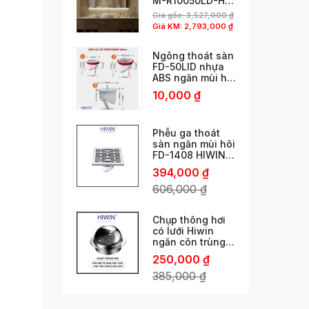
M-R10050LD-H
phun cát viền độc
Giá gốc:
3,527,000
₫
đáo
Giá KM:
2,793,000
₫
Ngõng thoát sàn
FD-50LID nhựa
ABS ngăn mùi hôi
cống thoát nhanh
10,000
₫
chống côn trùng
chống trào ngược
Phễu ga thoát
sàn ngăn mùi hôi
FD-1408 HIWIN
ngăn mùi vượt trội
394,000
₫
606,000
₫
Chụp thông hơi
có lưới Hiwin
ngăn côn trùng
phi 60/ 76 /80/
250,000
₫
110/ 120/ 150 /160
/180 /200 /250
385,000
₫