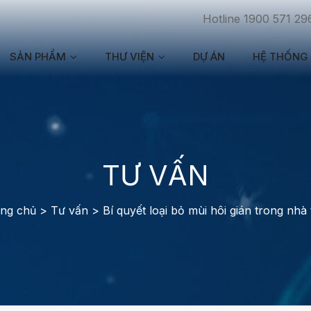
Hotline 1900 571 29
SẢN PHẨM
THƯ VIỆN
DỰ ÁN
HỆ THỐNG 
TƯ VẤN
ng chủ
>
Tư vấn
>
Bí quyết loại bỏ mùi hôi gián trong nhà