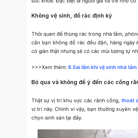
sức khỏe. Đặc biệt là người già và trẻ nhỏ c
Không vệ sinh, đổ rác định kỳ
Thói quen để thùng rác trong nhà tắm, phòng 
cần bạn không đổ rác đều đặn, hàng ngày
m
có gián thật nhưng sẽ có các mùi tương tự nh
>>>Xem thêm:
8 Sai lầm khi vệ sinh nhà tắm
Bỏ qua và không để ý đến các cống rã
Thật sự vị trí khu vực các rãnh cống,
thoát 
vị trí này. Chính vì vậy, bạn thường xuyên v
chọn sinh sản tại đây.