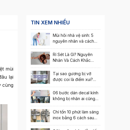
TIN XEM NHIỀU
Mùi hôi nhà vệ sinh: 5
nguyên nhân và cách
khắc phục nhanh nhất
Rỉ Sét Là Gì? Nguyên
Nhân Và Cách Khắc
Phục Hiện Tượng Rỉ Sét
ệt mùi
Tại sao gương bị vỡ
âu lại
được coi là điềm xui?
y cùng
Cách hóa giải ra sao?
06 bước dán decal kính
không bị nhăn ai cũng
thực hiện được
Chỉ tốn 10 phút làm sáng
inox bằng 6 cách sau
đây