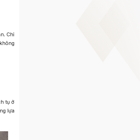
n. Chỉ
 không
h tụ ở
ng lựa