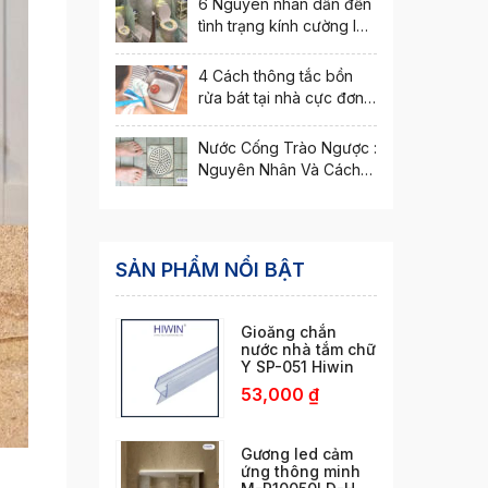
6 Nguyên nhân dẫn đến
tình trạng kính cường lực
bị nứt vỡ
4 Cách thông tắc bồn
rửa bát tại nhà cực đơn
giản
Nước Cống Trào Ngược :
Nguyên Nhân Và Cách
Xử Lý Hiệu Quả
SẢN PHẨM NỔI BẬT
Gioăng chắn
nước nhà tắm chữ
Y SP-051 Hiwin
53,000
₫
Gương led cảm
ứng thông minh