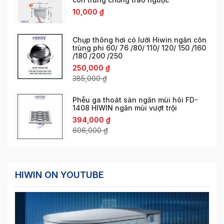
10,000
₫
Chụp thông hơi có lưới Hiwin ngăn côn
trùng phi 60/ 76 /80/ 110/ 120/ 150 /160
/180 /200 /250
250,000
₫
385,000
₫
Phễu ga thoát sàn ngăn mùi hôi FD-
1408 HIWIN ngăn mùi vượt trội
394,000
₫
606,000
₫
HIWIN ON YOUTUBE