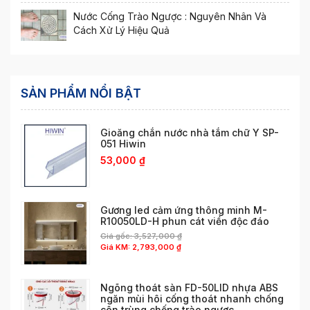
Nước Cống Trào Ngược : Nguyên Nhân Và
Cách Xử Lý Hiệu Quả
SẢN PHẨM NỔI BẬT
Gioăng chắn nước nhà tắm chữ Y SP-
051 Hiwin
53,000
₫
Gương led cảm ứng thông minh M-
R10050LD-H phun cát viền độc đáo
Giá gốc:
3,527,000
₫
Giá KM:
2,793,000
₫
Ngõng thoát sàn FD-50LID nhựa ABS
ngăn mùi hôi cống thoát nhanh chống
côn trùng chống trào ngược