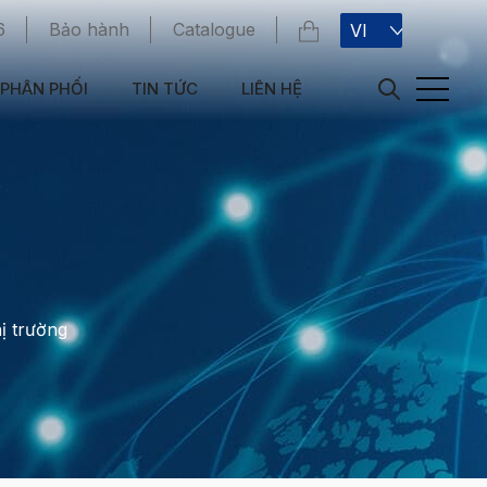
6
Bảo hành
Catalogue
VI
PHÂN PHỐI
TIN TỨC
LIÊN HỆ
ị trường