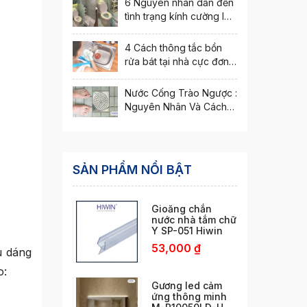
6 Nguyên nhân dẫn đến
tình trạng kính cường lực
bị nứt vỡ
4 Cách thông tắc bồn
rửa bát tại nhà cực đơn
giản
Nước Cống Trào Ngược :
Nguyên Nhân Và Cách
Xử Lý Hiệu Quả
SẢN PHẨM NỔI BẬT
Gioăng chắn
nước nhà tắm chữ
Y SP-051 Hiwin
53,000
₫
u dáng
o:
Gương led cảm
ứng thông minh