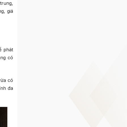
trung,
g, giá
ể phát
ũng có
vừa có
ính đa