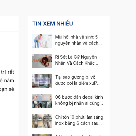
TIN XEM NHIỀU
Mùi hôi nhà vệ sinh: 5
nguyên nhân và cách
khắc phục nhanh nhất
Rỉ Sét Là Gì? Nguyên
Nhân Và Cách Khắc
Phục Hiện Tượng Rỉ Sét
rí rất
Tại sao gương bị vỡ
Để nắm
được coi là điềm xui?
bạn sẽ
Cách hóa giải ra sao?
06 bước dán decal kính
không bị nhăn ai cũng
thực hiện được
Chỉ tốn 10 phút làm sáng
inox bằng 6 cách sau
đây