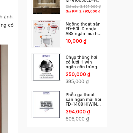
M-R10050LD-H
phun cát viền độc
Giá gốc:
3,527,000
₫
đáo
Giá KM:
2,793,000
₫
h ảnh.
Ngõng thoát sàn
ơng có
FD-50LID nhựa
ABS ngăn mùi hôi
cống thoát nhanh
10,000
₫
chống côn trùng
chống trào ngược
Chụp thông hơi
có lưới Hiwin
ngăn côn trùng
phi 60/ 76 /80/
250,000
₫
110/ 120/ 150 /160
/180 /200 /250
385,000
₫
Phễu ga thoát
sàn ngăn mùi hôi
FD-1408 HIWIN
ngăn mùi vượt trội
394,000
₫
606,000
₫