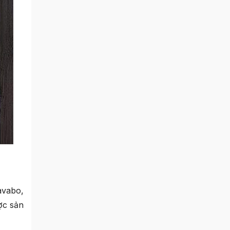
lavabo
,
ợc sản