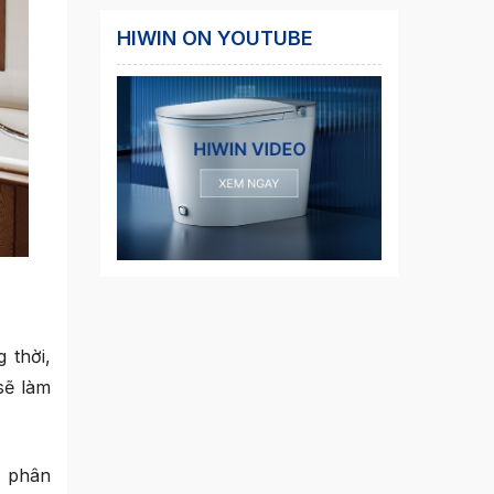
HIWIN ON YOUTUBE
 thời,
sẽ làm
 phân