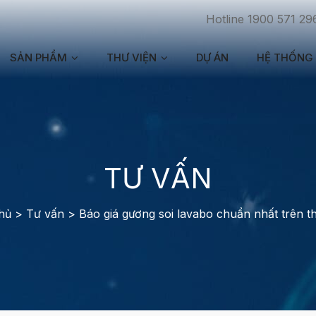
Hotline 1900 571 29
SẢN PHẨM
THƯ VIỆN
DỰ ÁN
HỆ THỐNG 
TƯ VẤN
hủ
>
Tư vấn
>
Báo giá gương soi lavabo chuẩn nhất trên th