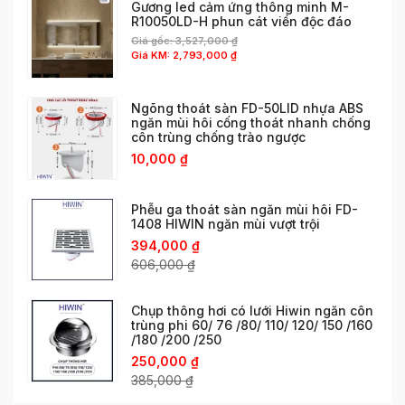
Gương led cảm ứng thông minh M-
R10050LD-H phun cát viền độc đáo
Giá gốc:
3,527,000
₫
Giá KM:
2,793,000
₫
Ngõng thoát sàn FD-50LID nhựa ABS
ngăn mùi hôi cống thoát nhanh chống
côn trùng chống trào ngược
10,000
₫
Phễu ga thoát sàn ngăn mùi hôi FD-
1408 HIWIN ngăn mùi vượt trội
394,000
₫
606,000
₫
Chụp thông hơi có lưới Hiwin ngăn côn
trùng phi 60/ 76 /80/ 110/ 120/ 150 /160
/180 /200 /250
250,000
₫
385,000
₫