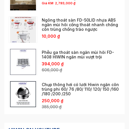
Giá KM:
2,793,000
₫
Ngõng thoát sàn FD-50LID nhựa ABS
ngăn mùi hôi cống thoát nhanh chống
côn trùng chống trào ngược
10,000
₫
Phễu ga thoát sàn ngăn mùi hôi FD-
1408 HIWIN ngăn mùi vượt trội
394,000
₫
606,000
₫
Chụp thông hơi có lưới Hiwin ngăn côn
trùng phi 60/ 76 /80/ 110/ 120/ 150 /160
/180 /200 /250
250,000
₫
385,000
₫