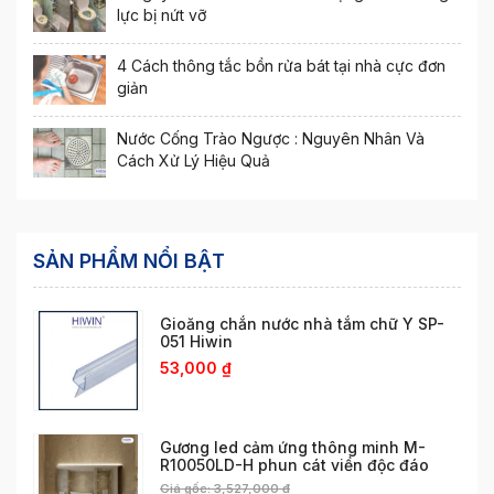
lực bị nứt vỡ
4 Cách thông tắc bồn rửa bát tại nhà cực đơn
giản
Nước Cống Trào Ngược : Nguyên Nhân Và
Cách Xử Lý Hiệu Quả
SẢN PHẨM NỔI BẬT
Gioăng chắn nước nhà tắm chữ Y SP-
051 Hiwin
53,000
₫
Gương led cảm ứng thông minh M-
R10050LD-H phun cát viền độc đáo
Giá gốc:
3,527,000
₫