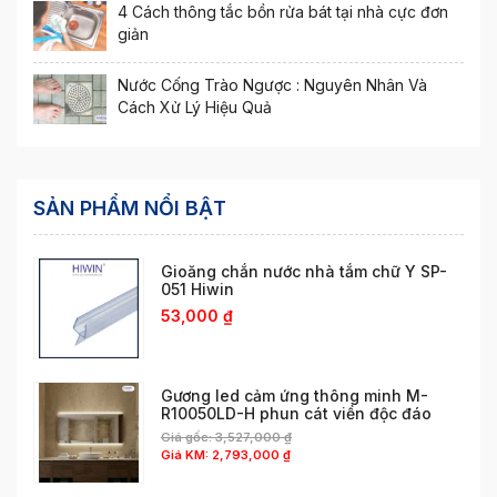
4 Cách thông tắc bồn rửa bát tại nhà cực đơn
giản
Nước Cống Trào Ngược : Nguyên Nhân Và
Cách Xử Lý Hiệu Quả
SẢN PHẨM NỔI BẬT
Gioăng chắn nước nhà tắm chữ Y SP-
051 Hiwin
53,000
₫
Gương led cảm ứng thông minh M-
R10050LD-H phun cát viền độc đáo
Giá gốc:
3,527,000
₫
Giá KM:
2,793,000
₫