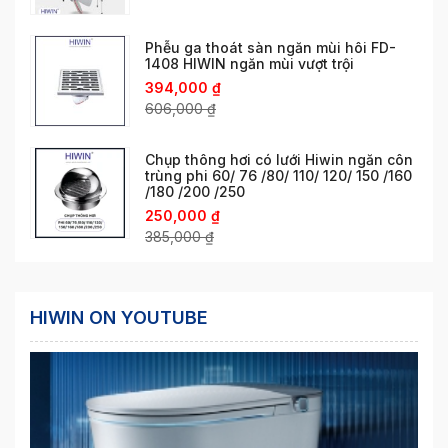
Phễu ga thoát sàn ngăn mùi hôi FD-
1408 HIWIN ngăn mùi vượt trội
394,000
₫
606,000
₫
Chụp thông hơi có lưới Hiwin ngăn côn
trùng phi 60/ 76 /80/ 110/ 120/ 150 /160
/180 /200 /250
250,000
₫
385,000
₫
HIWIN ON YOUTUBE