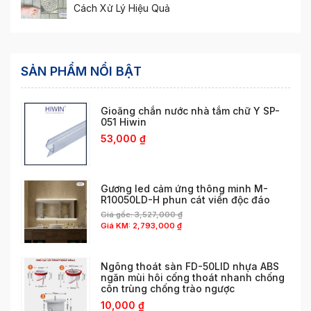
Cách Xử Lý Hiệu Quả
SẢN PHẨM NỔI BẬT
Gioăng chắn nước nhà tắm chữ Y SP-
051 Hiwin
53,000
₫
Gương led cảm ứng thông minh M-
R10050LD-H phun cát viền độc đáo
Giá gốc:
3,527,000
₫
Giá KM:
2,793,000
₫
Ngõng thoát sàn FD-50LID nhựa ABS
ngăn mùi hôi cống thoát nhanh chống
côn trùng chống trào ngược
10,000
₫