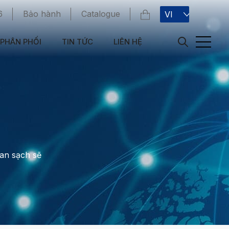
6
Bảo hành
Catalogue
VI
PHÂN PHỐI
TIN TỨC
LIÊN HỆ
ian sạch sẽ