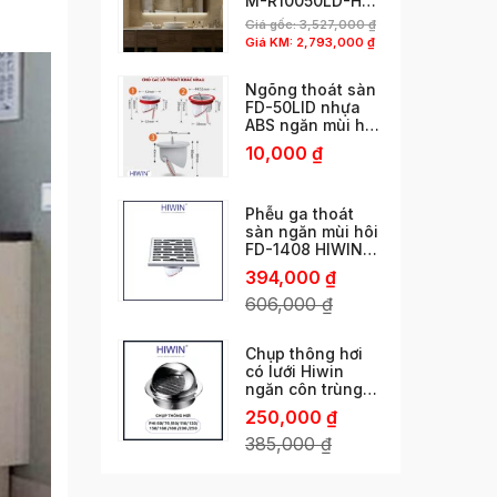
M-R10050LD-H
phun cát viền độc
Giá gốc:
3,527,000
₫
đáo
Giá KM:
2,793,000
₫
Ngõng thoát sàn
FD-50LID nhựa
ABS ngăn mùi hôi
cống thoát nhanh
10,000
₫
chống côn trùng
chống trào ngược
Phễu ga thoát
sàn ngăn mùi hôi
FD-1408 HIWIN
ngăn mùi vượt trội
394,000
₫
606,000
₫
Chụp thông hơi
có lưới Hiwin
ngăn côn trùng
phi 60/ 76 /80/
250,000
₫
110/ 120/ 150 /160
/180 /200 /250
385,000
₫