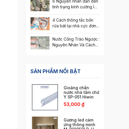
6 Nguyên nhân dẫn đến
tình trạng kính cường lực
bị nứt vỡ
4 Cách thông tắc bồn
rửa bát tại nhà cực đơn
giản
Nước Cống Trào Ngược :
Nguyên Nhân Và Cách
Xử Lý Hiệu Quả
SẢN PHẨM NỔI BẬT
Gioăng chắn
nước nhà tắm chữ
Y SP-051 Hiwin
53,000
₫
Gương led cảm
ứng thông minh