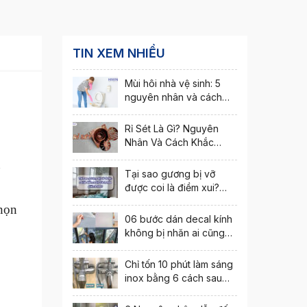
TIN XEM NHIỀU
Mùi hôi nhà vệ sinh: 5
nguyên nhân và cách
khắc phục nhanh nhất
Rỉ Sét Là Gì? Nguyên
Nhân Và Cách Khắc
Phục Hiện Tượng Rỉ Sét
n
Tại sao gương bị vỡ
được coi là điềm xui?
Cách hóa giải ra sao?
chọn
06 bước dán decal kính
không bị nhăn ai cũng
thực hiện được
Chỉ tốn 10 phút làm sáng
inox bằng 6 cách sau
đây