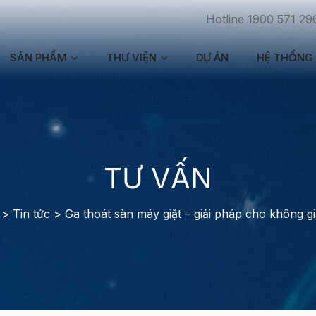
Hotline 1900 571 29
SẢN PHẨM
THƯ VIỆN
DỰ ÁN
HỆ THỐNG 
TƯ VẤN
>
Tin tức
>
Ga thoát sàn máy giặt – giải pháp cho không g