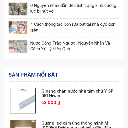
6 Nguyên nhân dẫn đến tình trạng kính cường
lực bị nứt vỡ
4 Cách thông tắc bồn rửa bát tại nhà cực đơn
giản
Nước Cống Trào Ngược : Nguyên Nhân Và
Cách Xử Lý Hiệu Quả
SẢN PHẨM NỔI BẬT
Gioăng chắn nước nhà tắm chữ Y SP-
051 Hiwin
53,000
₫
Gương led cảm ứng thông minh M-
R10050LD-H phun cát viền độc đáo