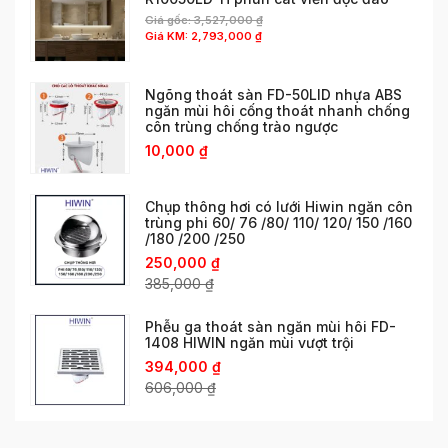
Giá gốc:
3,527,000
₫
Giá KM:
2,793,000
₫
Ngõng thoát sàn FD-50LID nhựa ABS
ngăn mùi hôi cống thoát nhanh chống
côn trùng chống trào ngược
10,000
₫
Chụp thông hơi có lưới Hiwin ngăn côn
trùng phi 60/ 76 /80/ 110/ 120/ 150 /160
/180 /200 /250
250,000
₫
385,000
₫
Phễu ga thoát sàn ngăn mùi hôi FD-
1408 HIWIN ngăn mùi vượt trội
394,000
₫
606,000
₫