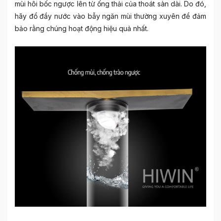
mùi hôi bốc ngược lên từ ống thải của thoát sàn dài. Do đó,
hãy đổ đầy nước vào bẫy ngăn mùi thường xuyên để đảm
bảo rằng chúng hoạt động hiệu quả nhất.