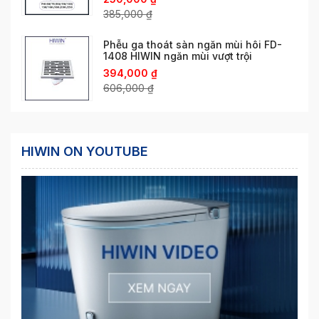
385,000
₫
Phễu ga thoát sàn ngăn mùi hôi FD-
1408 HIWIN ngăn mùi vượt trội
394,000
₫
606,000
₫
HIWIN ON YOUTUBE