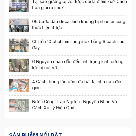
Tại sao gương bị vỡ được coi là điềm xui? Cách
hóa giải ra sao?
06 bước dán decal kính không bị nhăn ai cũng
thực hiện được
Chỉ tốn 10 phút làm sáng inox bằng 6 cách sau
đây
6 Nguyên nhân dẫn đến tình trạng kính cường
lực bị nứt vỡ
4 Cách thông tắc bồn rửa bát tại nhà cực đơn
giản
Nước Cống Trào Ngược : Nguyên Nhân Và
Cách Xử Lý Hiệu Quả
SẢN PHẨM NỔI BẬT