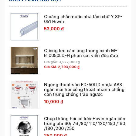
Gioăng chắn nước nhà tắm chữ Y SP-
051 Hiwin
53,000
₫
Gương led cảm ứng thông minh M-
R10050LD-H phun cát viền độc đáo
Giá gốc:
3,527,000
₫
Giá KM:
2,793,000
₫
Ngõng thoát sàn FD-50LID nhựa ABS
ngăn mùi hôi cống thoát nhanh chống
côn trùng chống trào ngược
10,000
₫
Chụp thông hơi có lưới Hiwin ngăn côn
trùng phi 60/ 76 /80/ 110/ 120/ 150 /160
/180 /200 /250
250,000
₫