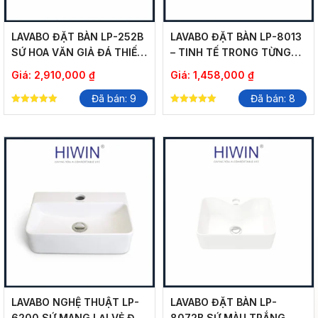
LAVABO ĐẶT BÀN LP-252B
LAVABO ĐẶT BÀN LP-8013
SỨ HOA VĂN GIẢ ĐÁ THIẾT
– TINH TẾ TRONG TỪNG
KẾ SANG TRỌNG
ĐƯỜNG NÉT
Giá:
2,910,000
₫
Giá:
1,458,000
₫
Đã bán: 9
Đã bán: 8
5.00
5.00
out of 5
out of 5
LAVABO NGHỆ THUẬT LP-
LAVABO ĐẶT BÀN LP-
6200 SỨ MANG LẠI VẺ ĐẸP
8072B SỨ MÀU TRẮNG