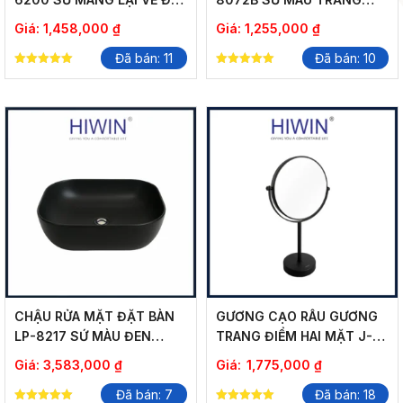
THUẦN KHIẾT
TINH TẾ CHO PHÒNG TẮM
Giá:
1,458,000
₫
Giá:
1,255,000
₫
HIỆN ĐẠI
Đã bán: 11
Đã bán: 10
5.00
5.00
out of 5
out of 5
CHẬU RỬA MẶT ĐẶT BÀN
GƯƠNG CẠO RÂU GƯƠNG
LP-8217 SỨ MÀU ĐEN
TRANG ĐIỂM HAI MẶT J-
HUYỀN BÍ TÔN LÊN VẺ ĐẸP
622 ĐẶT BÀN
Giá:
3,583,000
₫
Giá:
1,775,000
₫
SANG TRỌNG
Đã bán: 7
Đã bán: 18