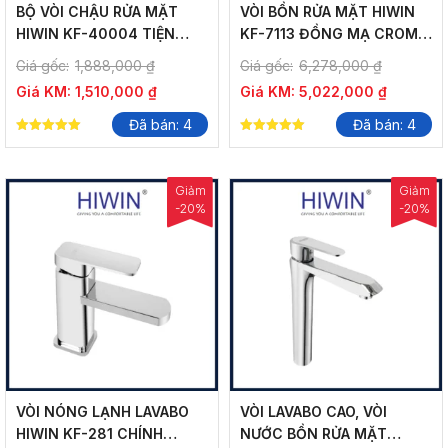
BỘ VÒI CHẬU RỬA MẶT
VÒI BỒN RỬA MẶT HIWIN
HIWIN KF-40004 TIỆN
KF-7113 ĐỒNG MẠ CROM
NGHI VƯỢT TRỘI
CAO CẤP
Giá gốc:
1,888,000
₫
Giá gốc:
6,278,000
₫
Giá KM:
1,510,000
₫
Giá KM:
5,022,000
₫
Đã bán: 4
Đã bán: 4
5.00
5.00
out of 5
out of 5
Giảm
Giảm
-20%
-20%
VÒI NÓNG LẠNH LAVABO
VÒI LAVABO CAO, VÒI
HIWIN KF-281 CHÍNH
NƯỚC BỒN RỬA MẶT