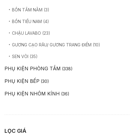
BỒN TẮM NẰM
(3)
BỒN TIỂU NAM
(4)
CHẬU LAVABO
(23)
GƯƠNG CẠO RÂU/ GƯƠNG TRANG ĐIỂM
(10)
SEN VÒI
(35)
PHỤ KIỆN PHÒNG TẮM
(338)
PHỤ KIỆN BẾP
(30)
PHỤ KIỆN NHÔM KÍNH
(36)
LỌC GIÁ