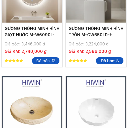
GƯƠNG THÔNG MINH HÌNH
GƯƠNG THÔNG MINH HÌNH
GIỌT NƯỚC M-W6090L-H
TRÒN M-CW650LD-H
THIẾT KẾ ĐỘC ĐÁO
THIẾT KẾ SANG TRỌNG,
Giá gốc:
3,446,000
₫
Giá gốc:
3,224,000
₫
CẢM ỨNG HIỆN ĐẠI
Giá KM:
2,740,000
₫
Giá KM:
2,596,000
₫
Đã bán: 13
Đã bán: 8
5.00
5.00
out of 5
out of 5