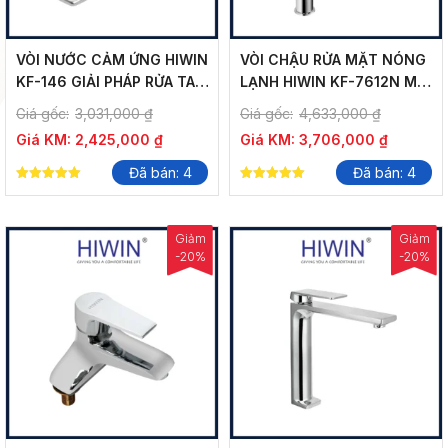
VÒI NƯỚC CẢM ỨNG HIWIN
VÒI CHẬU RỬA MẶT NÓNG
KF-146 GIẢI PHÁP RỬA TAY
LẠNH HIWIN KF-7612N MẠ
THÔNG MINH
CROM SÁNG ĐẸP
Giá gốc:
3,031,000
₫
Giá gốc:
4,633,000
₫
Giá KM:
2,425,000
₫
Giá KM:
3,706,000
₫
Đã bán: 4
Đã bán: 4
5.00
5.00
out of 5
out of 5
Giảm
Giảm
-20%
-20%