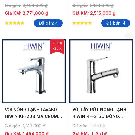
HÃNG GIÁ TỐT
HIWIN KF-227 CAO CẤP
Giá gốc:
3,464,000
₫
Giá gốc:
3,144,000
₫
Giá KM:
2,771,000
₫
Giá KM:
2,515,000
₫
Đã bán: 4
Đã bán: 4
5.00
5.00
out of 5
out of 5
Giảm
-20%
VÒI NÓNG LẠNH LAVABO
VÒI DÂY RÚT NÓNG LẠNH
HIWIN KF-208 MẠ CROM
HIWIN KF-215C ĐỒNG
CAO CẤP, BỀN BỈ
GƯƠNG SÁNG BÓNG
Giá gốc:
1,818,000
₫
Giá gốc:
Liên hệ
Giá KM:
1,454,000
₫
Giá KM:
Liên hệ