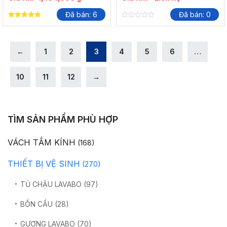
Đã bán: 6
Đã bán: 0
5.00
0
out of 5
out
of
5
←
1
2
3
4
5
6
…
10
11
12
→
TÌM SẢN PHẨM PHÙ HỢP
VÁCH TẮM KÍNH
(168)
THIẾT BỊ VỆ SINH
(270)
TỦ CHẬU LAVABO
(97)
BỒN CẦU
(28)
GƯƠNG LAVABO
(70)