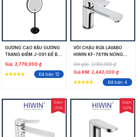
GƯƠNG CẠO RÂU GƯƠNG
VÒI CHẬU RỬA LAVABO
TRANG ĐIỂM J-091 ĐỂ BÀN
HIWIN KF-7611N NÓNG
MÀU ĐEN MỜ
LẠNH CỔ THẤP
Giá:
2,779,000
₫
Giá gốc:
3,053,000
₫
Giá KM:
2,442,000
₫
Đã bán: 12
5.00
Đã bán: 4
out of 5
5.00
out of 5
Giảm
Giảm
-20%
-20%