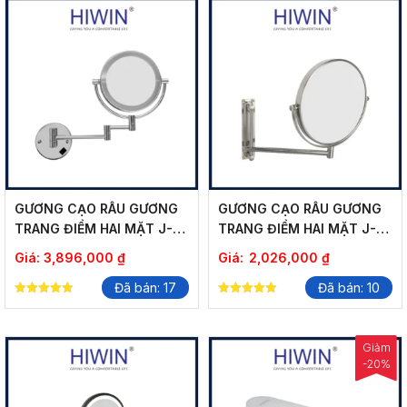
GƯƠNG CẠO RÂU GƯƠNG
GƯƠNG CẠO RÂU GƯƠNG
TRANG ĐIỂM HAI MẶT J-
TRANG ĐIỂM HAI MẶT J-
008-2 CÓ LED
0158 PHÓNG ĐẠI 3X
Giá:
3,896,000
₫
Giá:
2,026,000
₫
Đã bán: 17
Đã bán: 10
5.00
5.00
out of 5
out of 5
Giảm
-20%