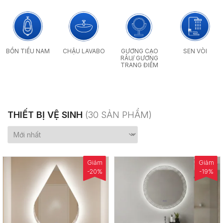
GƯƠNG CẠO
CHẬU LAVABO
BỒN TIỂU NAM
SEN VÒI
RÂU/ GƯƠNG
TRANG ĐIỂM
THIẾT BỊ VỆ SINH
(30 SẢN PHẨM)
Giảm
Giảm
-20%
-19%