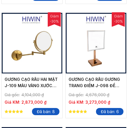
5.00
5.00
out of 5
out of 5
Giảm
Giảm
-30%
-30%
GƯƠNG CẠO RÂU HAI MẶT
GƯƠNG CẠO RÂU GƯƠNG
J-109 MÀU VÀNG XƯỚC
TRANG ĐIỂM J-098 ĐỂ
HIỆN ĐẠI
BÀN MÀU VÀNG HỒNG
Giá gốc:
4,104,000
₫
Giá gốc:
4,676,000
₫
Giá KM:
2,873,000
₫
Giá KM:
3,273,000
₫
Đã bán: 8
Đã bán: 6
5.00
5.00
out of 5
out of 5