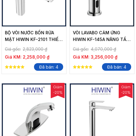
BỘ VÒI NƯỚC BỒN RỬA
VÒI LAVABO CẢM ỨNG
MẶT HIWIN KF-2101 THIẾT
HIWIN KF-145A NÂNG TẦM
KẾ TIỆN DỤNG
TRẢI NGHIỆM
Giá gốc:
2,823,000
₫
Giá gốc:
4,070,000
₫
Giá KM:
2,258,000
₫
Giá KM:
3,256,000
₫
Đã bán: 4
Đã bán: 4
5.00
5.00
out of 5
out of 5
Giảm
Giảm
-20%
-20%