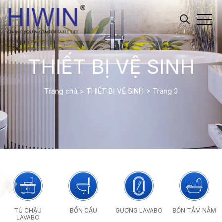
THIẾT BỊ VỆ SINH
Trang chủ
>
THIẾT BỊ VỆ SINH
>
Trang 3
TỦ CHẬU
BỒN CẦU
GƯƠNG LAVABO
BỒN TẮM NẰM
LAVABO