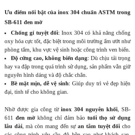
Ưu điểm nổi bật của inox 304 chuẩn ASTM trong
SB-611 đen mờ
Chống gỉ tuyệt đối
: Inox 304 có khả năng chống
oxy hóa cực tốt, đặc biệt trong môi trường ẩm ướt như
phòng tắm, khu vực vệ sinh hoặc công trình ven biển.
Độ cứng cao, không biến dạng
: Dù chịu tải trọng
hay va đập trong quá trình sử dụng, sản phẩm vẫn giữ
nguyên hình dáng và độ chắc chắn.
Bề mặt mịn, dễ vệ sinh
: Giúp duy trì vẻ đẹp hiện
đại, tinh tế cho không gian.
Nhờ được gia công từ
inox 304 nguyên khối
, SB-
611
đen mờ
không chỉ đảm bảo
tuổi thọ sử dụng
lâu dài
, mà còn mang đến sự
an tâm tuyệt đối
cho
các công trình yêu cầu độ bền cao như khách sạn,