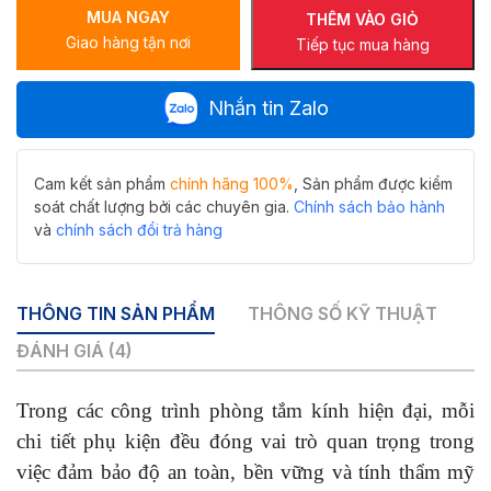
MUA NGAY
màu
THÊM VÀO GIỎ
Giao hàng tận nơi
đen
Tiếp tục mua hàng
mờ
inox
Nhắn tin Zalo
304
cao
cấp
cho
Cam kết sản phẩm
chính hãng 100%
, Sản phẩm được kiểm
vách
soát chất lượng bởi các chuyên gia.
Chính sách bảo hành
tắm
và
chính sách đổi trả hàng
kính
số
lượng
THÔNG TIN SẢN PHẨM
THÔNG SỐ KỸ THUẬT
ĐÁNH GIÁ (4)
Trong các công trình phòng tắm kính hiện đại, mỗi
chi tiết phụ kiện đều đóng vai trò quan trọng trong
việc đảm bảo độ an toàn, bền vững và tính thẩm mỹ