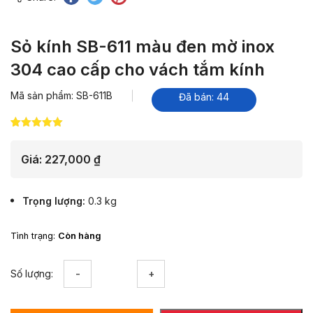
Sỏ kính SB-611 màu đen mờ inox
304 cao cấp cho vách tắm kính
Mã sản phẩm: SB-611B
Đã bán: 44
5.00
4
trên 5
dựa trên
đánh giá
Giá:
227,000
₫
Trọng lượng
0.3 kg
Tình trạng:
Còn hàng
Sỏ
Số lượng:
kính
SB-
611