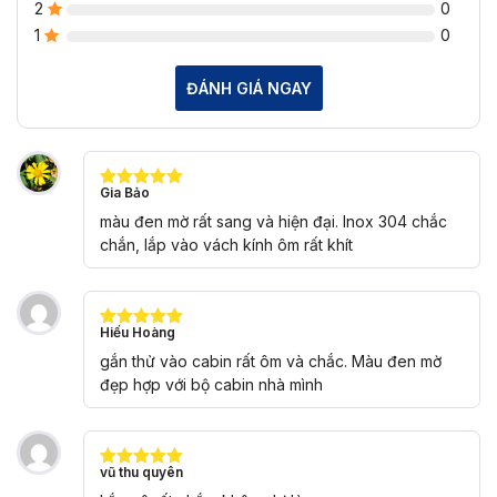
2
0
1
0
ĐÁNH GIÁ NGAY
Gia Bảo
Được xếp
hạng
5
5
màu đen mờ rất sang và hiện đại. Inox 304 chắc
sao
chắn, lắp vào vách kính ôm rất khít
Hiếu Hoàng
Được xếp
hạng
5
5
gắn thử vào cabin rất ôm và chắc. Màu đen mờ
sao
đẹp hợp với bộ cabin nhà mình
vũ thu quyên
Được xếp
hạng
5
5