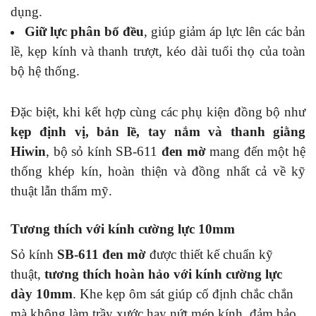
dụng.
Giữ lực phân bổ đều
, giúp giảm áp lực lên các bản
lề, kẹp kính và thanh trượt, kéo dài tuổi thọ của toàn
bộ hệ thống.
Đặc biệt, khi kết hợp cùng các phụ kiện đồng bộ như
kẹp định vị, bản lề, tay nắm và thanh giằng
Hiwin
, bộ sỏ kính SB-611
đen mờ
mang đến một hệ
thống khép kín, hoàn thiện và đồng nhất cả về kỹ
thuật lẫn thẩm mỹ.
Tương thích với kính cường lực 10mm
Sỏ kính
SB-611
đen mờ
được thiết kế chuẩn kỹ
thuật,
tương thích hoàn hảo với kính cường lực
dày 10mm
. Khe kẹp ôm sát giúp cố định chắc chắn
mà không làm trầy xước hay nứt mép kính, đảm bảo