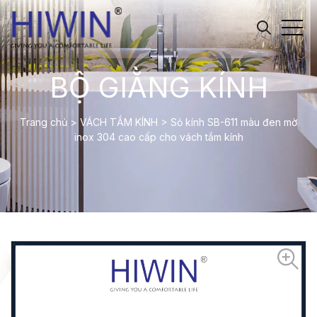
BỘ GIẰNG KÍNH
Trang chủ
>
VÁCH TẮM KÍNH
>
Sỏ kính SB-611 màu đen mờ
inox 304 cao cấp cho vách tắm kính