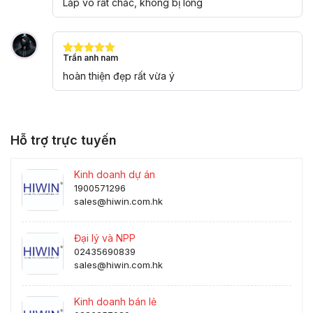
Lắp vô rất chắc, không bị lỏng
sao
Trần anh nam
Được xếp
hạng
5
5
hoàn thiện đẹp rất vừa ý
sao
Hỗ trợ trực tuyến
Kinh doanh dự án
1900571296
sales@hiwin.com.hk
Đại lý và NPP
02435690839
sales@hiwin.com.hk
Kinh doanh bán lẻ