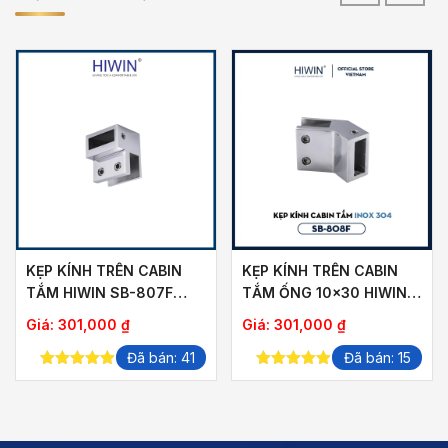
KẸP KÍNH TRÊN CABIN
KẸP KÍNH TRÊN CABIN
TẮM HIWIN SB-807F
TẮM ỐNG 10×30 HIWIN
ỐNG 10×30
SB-808F
Giá:
301,000
₫
Giá:
301,000
₫
Đã bán: 41
Đã bán: 15
5.00
out of
5.00
out of
5
5