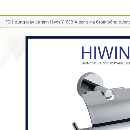
“Giá đựng giấy vệ sinh Hiwin Y-11301A đồng mạ Crom bóng gươn