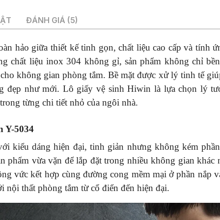
UẬT
ĐÁNH GIÁ (5)
àn hảo giữa thiết kế tinh gọn, chất liệu cao cấp và tính 
cùng chất liệu inox 304 không gỉ, sản phẩm không chỉ bền
cho không gian phòng tắm. Bề mặt được xử lý tinh tế gi
g đẹp như mới. Lô giấy vệ sinh Hiwin là lựa chọn lý t
 trong từng chi tiết nhỏ của ngôi nhà.
in Y-5034
với kiểu dáng hiện đại, tinh giản nhưng không kém phần 
n phẩm vừa vặn để lắp đặt trong nhiều không gian khác
vuông vức kết hợp cùng đường cong mềm mại ở phần nắp 
i nội thất phòng tắm từ cổ điển đến hiện đại.