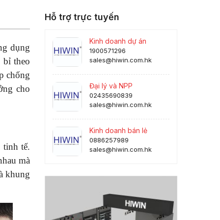
Hỗ trợ trực tuyến
Kinh doanh dự án
ứng dụng
1900571296
 bỉ theo
sales@hiwin.com.hk
úp chống
Đại lý và NPP
ưởng cho
02435690839
sales@hiwin.com.hk
Kinh doanh bán lẻ
0886257989
tinh tế.
sales@hiwin.com.hk
 nhau mà
và khung