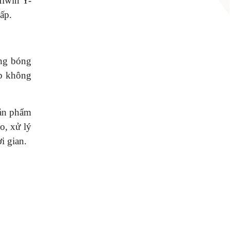
Hiwin Y-
ấp.
ơng bóng
úp không
sản phẩm
o, xử lý
i gian.