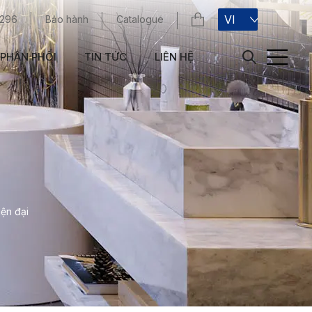
VI
 296
Bảo hành
Catalogue
PHÂN PHỐI
TIN TỨC
LIÊN HỆ
iện đại