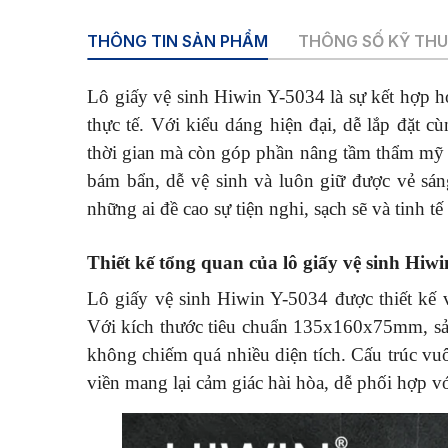
THÔNG TIN SẢN PHẨM
THÔNG SỐ KỸ TH
Lô giấy vệ sinh Hiwin Y-5034 là sự kết hợp ho
thực tế. Với kiểu dáng hiện đại, dễ lắp đặt 
thời gian mà còn góp phần nâng tầm thẩm mỹ 
bám bẩn, dễ vệ sinh và luôn giữ được vẻ sán
những ai đề cao sự tiện nghi, sạch sẽ và tinh tế
Thiết kế tổng quan của lô giấy vệ sinh Hiw
Lô giấy vệ sinh Hiwin Y-5034 được thiết kế 
Với kích thước tiêu chuẩn 135x160x75mm, sả
không chiếm quá nhiều diện tích. Cấu trúc 
viền mang lại cảm giác hài hòa, dễ phối hợp vớ