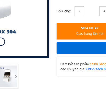
Lô
Số lượng:
giấy
vệ
sinh
MUA NGAY
Hiwin
Giao hàng tận nơi
Y-
5034
giải
pháp
tiện
nghi,
hiện
Cam kết sản phẩm
chính hãn
đại
các chuyên gia.
Chính sách 
số
lượng