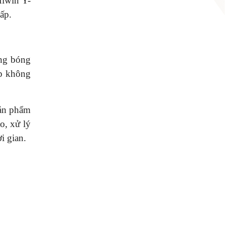
Hiwin Y-
ấp.
ơng bóng
úp không
sản phẩm
o, xử lý
i gian.