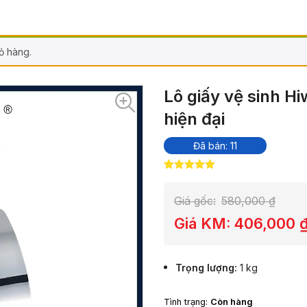
ỏ hàng.
Lô giấy vệ sinh Hi
hiện đại
Đã bán: 11
5.00
5
trên 5
dựa trên
đánh giá
Giá gốc:
580,000
₫
Giá KM:
406,000
Trọng lượng
1 kg
Tình trạng:
Còn hàng