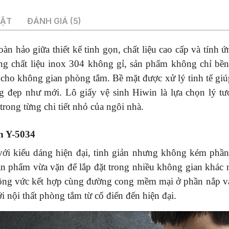
UẬT
ĐÁNH GIÁ (5)
àn hảo giữa thiết kế tinh gọn, chất liệu cao cấp và tính 
cùng chất liệu inox 304 không gỉ, sản phẩm không chỉ bền
cho không gian phòng tắm. Bề mặt được xử lý tinh tế gi
g đẹp như mới. Lô giấy vệ sinh Hiwin là lựa chọn lý t
 trong từng chi tiết nhỏ của ngôi nhà.
in Y-5034
với kiểu dáng hiện đại, tinh giản nhưng không kém phần 
n phẩm vừa vặn để lắp đặt trong nhiều không gian khác
vuông vức kết hợp cùng đường cong mềm mại ở phần nắp 
i nội thất phòng tắm từ cổ điển đến hiện đại.