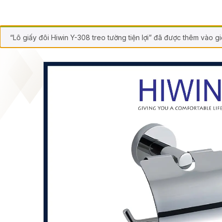
“Lô giấy đôi Hiwin Y-308 treo tường tiện lợi” đã được thêm vào gi