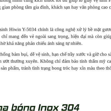
ế thông minh cùng kích thước tối ưu giúp lô giấy vệ sinh 
g gian phòng tắm gia đình, khách sạn hay văn phòng cao c
 sinh Hiwin Y-5034 chính là công nghệ xử lý bề mặt gư
chỉ mang đến vẻ ngoài sang trọng, hiện đại mà còn gi
nhờ khả năng phản chiếu ánh sáng tự nhiên.
hống bám bụi, dễ vệ sinh, hạn chế trầy xước và giữ cho 
m ướt thường xuyên. Không chỉ đảm bảo tính thẩm mỹ ca
sản phẩm, tránh tình trạng bong tróc hay xỉn màu theo thờ