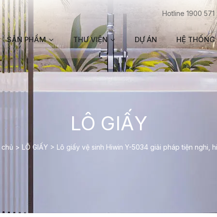
Hotline 1900 571
SẢN PHẨM
THƯ VIỆN
DỰ ÁN
HỆ THỐNG 
LÔ GIẤY
 chủ
>
LÔ GIẤY
>
Lô giấy vệ sinh Hiwin Y-5034 giải pháp tiện nghi, h