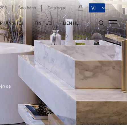
VI
 296
Bảo hành
Catalogue
PHÂN PHỐI
TIN TỨC
LIÊN HỆ
iện đại