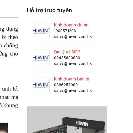
Hỗ trợ trực tuyến
Kinh doanh dự án
ứng dụng
1900571296
 bỉ theo
sales@hiwin.com.hk
úp chống
Đại lý và NPP
ưởng cho
02435690839
sales@hiwin.com.hk
Kinh doanh bán lẻ
0886257989
tinh tế.
sales@hiwin.com.hk
 nhau mà
và khung