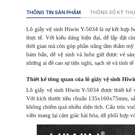
THÔNG TIN SẢN PHẨM
THÔNG SỐ KỸ TH
Lô giấy vệ sinh Hiwin Y-5034 là sự kết hợp ho
thực tế. Với kiểu dáng hiện đại, dễ lắp đặt 
thời gian mà còn góp phần nâng tầm thẩm mỹ 
bám bẩn, dễ vệ sinh và luôn giữ được vẻ sán
những ai đề cao sự tiện nghi, sạch sẽ và tinh tế
Thiết kế tổng quan của lô giấy vệ sinh Hiw
Lô giấy vệ sinh Hiwin Y-5034 được thiết kế 
Với kích thước tiêu chuẩn 135x160x75mm, sả
không chiếm quá nhiều diện tích. Cấu trúc 
viền mang lại cảm giác hài hòa, dễ phối hợp vớ