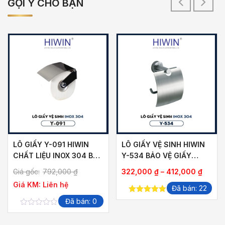
GỢI Ý CHO BẠN
LÔ GIẤY Y-091 HIWIN
LÔ GIẤY VỆ SINH HIWIN
CHẤT LIỆU INOX 304 BỀN
Y-534 BẢO VỆ GIẤY
BỈ
SẠCH HIỆU QUẢ
Khoản
Giá gốc:
792,000
₫
322,000
₫
–
412,000
₫
giá:
Giá KM:
Liên hệ
Đã bán: 22
từ
5.00
out of
Đã bán: 0
322,0
5
0
đến
out
412,0