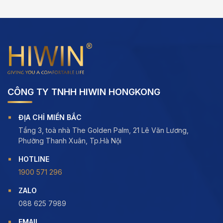
of
5
CÔNG TY TNHH HIWIN HONGKONG
ĐỊA CHỈ MIỀN BẮC
Tầng 3, toà nhà The Golden Palm, 21 Lê Văn Lương,
Phường Thanh Xuân, Tp.Hà Nội
HOTLINE
1900 571 296
ZALO
088 625 7989
EMAIL