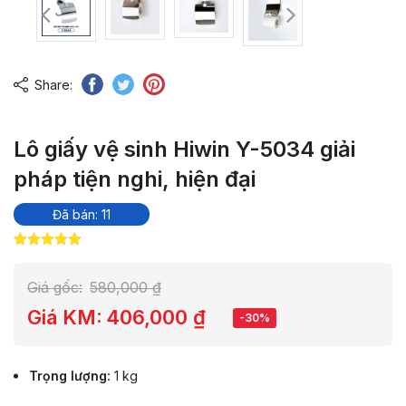
Share:
Lô giấy vệ sinh Hiwin Y-5034 giải
pháp tiện nghi, hiện đại
Đã bán: 11
5.00
5
trên 5
dựa trên
đánh giá
Giá gốc:
580,000
₫
Giá KM:
406,000
₫
-30%
Trọng lượng
1 kg