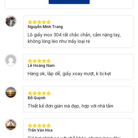
Nguyễn Minh Trang
Được xếp
hạng
5
5
Lô giấy inox 304 rất chắc chắn, cầm nặng tay,
sao
không lỏng lẻo như mấy loại rẻ
Lê Hoàng Nam
Được xếp
hạng
5
5
Hàng ok, lắp dễ, giấy xoay mượt, k bị kẹt
sao
Đỗ Quỳnh
Được xếp
hạng
5
5
Thiết kế đơn giản mà đẹp, hợp với nhà tắm
sao
Trần Văn Hòa
Được xếp
hạng
5
5