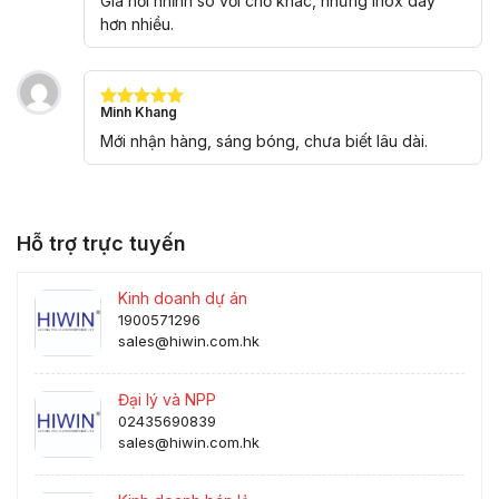
Giá hơi nhỉnh so với chỗ khác, nhưng inox dày
sao
hơn nhiều.
Minh Khang
Được xếp
hạng
5
5
Mới nhận hàng, sáng bóng, chưa biết lâu dài.
sao
Hỗ trợ trực tuyến
Kinh doanh dự án
1900571296
sales@hiwin.com.hk
Đại lý và NPP
02435690839
sales@hiwin.com.hk