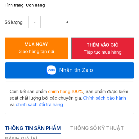
Tình trạng:
Còn hàng
Lô
Số lượng:
giấy
vệ
sinh
MUA NGAY
Hiwin
THÊM VÀO GIỎ
Giao hàng tận nơi
Y-
Tiếp tục mua hàng
5034
giải
Nhắn tin Zalo
pháp
tiện
nghi,
hiện
Cam kết sản phẩm
chính hãng 100%
, Sản phẩm được kiểm
đại
soát chất lượng bởi các chuyên gia.
Chính sách bảo hành
số
và
chính sách đổi trả hàng
lượng
THÔNG TIN SẢN PHẨM
THÔNG SỐ KỸ THUẬT
ĐÁNH GIÁ (5)