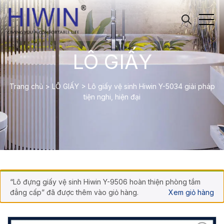
LÔ GIẤY
Trang chủ
>
LÔ GIẤY
>
Lô giấy vệ sinh Hiwin Y-5034 giải pháp
tiện nghi, hiện đại
“Lô đựng giấy vệ sinh Hiwin Y-9506 hoàn thiện phòng tắm
đẳng cấp” đã được thêm vào giỏ hàng.
Xem giỏ hàng