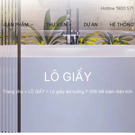
Hotline 1900 571
SẢN PHẨM
THƯ VIỆN
DỰ ÁN
HỆ THỐNG 
LÔ GIẤY
Trang chủ
>
LÔ GIẤY
>
Lô giấy âm tường Y-306 tiết kiệm diện tích