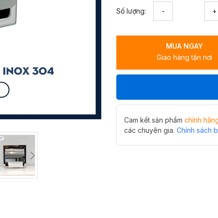
Lô
Số lượng:
giấy
âm
tường
MUA NGAY
Y-
Giao hàng tận nơi
306
tiết
kiệm
diện
tích
số
lượng
Cam kết sản phẩm
chính hãn
các chuyên gia.
Chính sách 