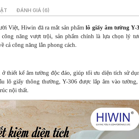
UẬT
ĐÁNH GIÁ (6)
ười Việt, Hiwin đã ra mắt sản phẩm
lô giấy âm tường Y-
à công năng vượt trội, sản phẩm chính là lựa chọn lý t
về cả công năng lẫn phong cách.
ở thiết kế âm tường độc đáo, giúp tối ưu diện tích sử dụ
u lô giấy thông thường, Y-306 được lắp âm vào tường,
rúc nội thất.