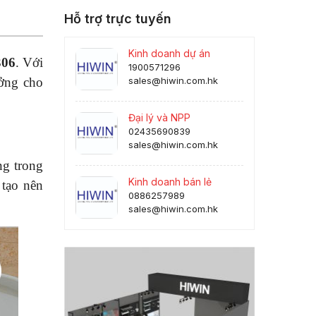
Hỗ trợ trực tuyến
Kinh doanh dự án
306
. Với
1900571296
ưởng cho
sales@hiwin.com.hk
Đại lý và NPP
02435690839
sales@hiwin.com.hk
ng trong
Kinh doanh bán lẻ
 tạo nên
0886257989
sales@hiwin.com.hk