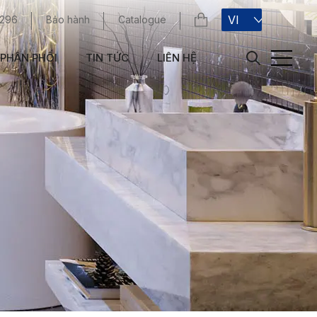
VI
 296
Bảo hành
Catalogue
PHÂN PHỐI
TIN TỨC
LIÊN HỆ