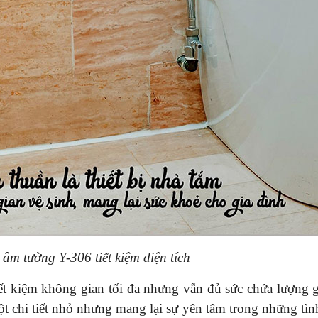
y âm tường Y-306 tiết kiệm diện tích
 kiệm không gian tối đa nhưng vẫn đủ sức chứa lượng g
ột chi tiết nhỏ nhưng mang lại sự yên tâm trong những tì