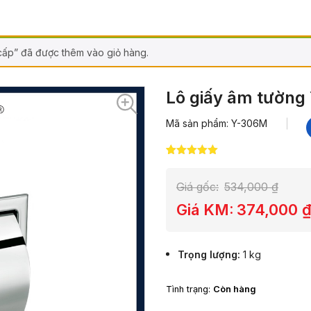
cấp” đã được thêm vào giỏ hàng.
Lô giấy âm tường 
Mã sản phẩm: Y-306M
5.00
6
trên 5
dựa trên
đánh giá
Giá gốc:
534,000
₫
Giá KM:
374,000
Trọng lượng
1 kg
Tình trạng:
Còn hàng