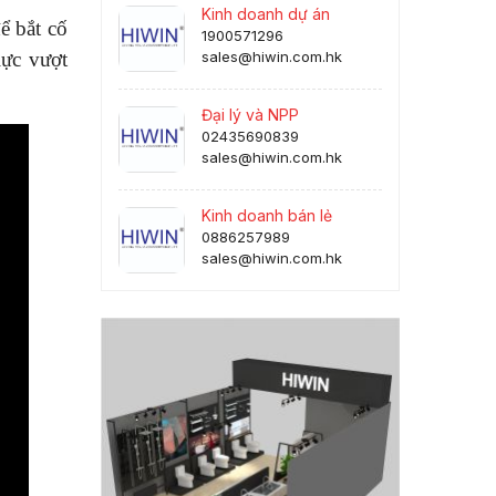
Kinh doanh dự án
ể bắt cố
1900571296
lực vượt
sales@hiwin.com.hk
Đại lý và NPP
02435690839
sales@hiwin.com.hk
Kinh doanh bán lẻ
0886257989
sales@hiwin.com.hk