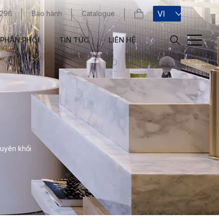
VI
 296
Bảo hành
Catalogue
PHÂN PHỐI
TIN TỨC
LIÊN HỆ
guyên khối