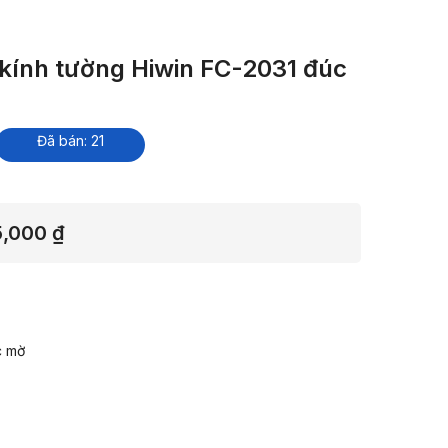
 kính tường Hiwin FC-2031 đúc
Đã bán: 21
Khoảng
5,000
₫
giá:
từ
222,000 ₫
đến
c mờ
245,000 ₫