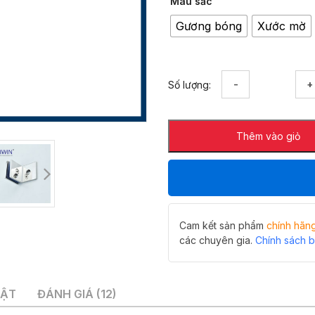
Màu sắc
Gương bóng
Xước mờ
Kẹp
Số lượng:
định
vị
90
Thêm vào giỏ
độ
kính
tường
Hiwin
FC-
2031
đúc
Cam kết sản phẩm
chính hãn
nguyên
các chuyên gia.
Chính sách 
khối
số
lượng
UẬT
ĐÁNH GIÁ (12)