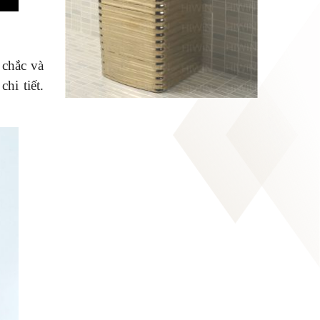
 chắc và
hi tiết.