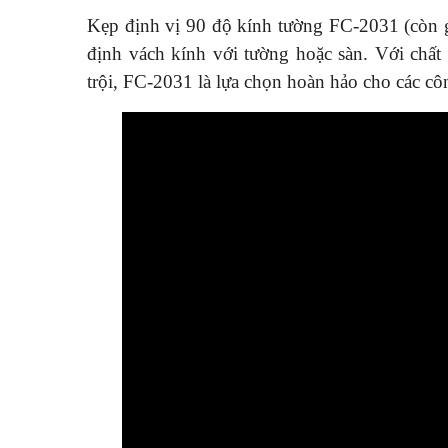
Kẹp định vị 90 độ kính tường FC-2031 (còn 
định vách kính với tường hoặc sàn. Với chất 
trội, FC-2031 là lựa chọn hoàn hảo cho các cô