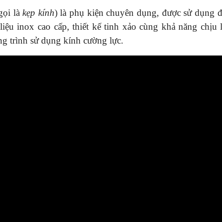
gọi là
kẹp kính
) là phụ kiện chuyên dụng, được sử dụng đ
liệu inox cao cấp, thiết kế tinh xảo cùng khả năng chịu 
ng trình sử dụng kính cường lực.