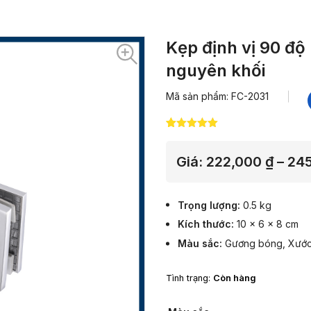
Kẹp định vị 90 độ
nguyên khối
Mã sản phẩm: FC-2031
5.00
12
trên 5
dựa trên
đánh giá
Giá:
222,000
₫
–
24
Trọng lượng
0.5 kg
Kích thước
10 × 6 × 8 cm
Màu sắc
Gương bóng
,
Xướ
Tình trạng:
Còn hàng