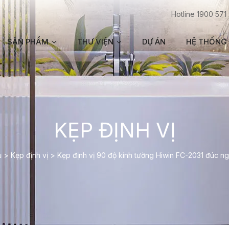
Hotline 1900 571
SẢN PHẨM
THƯ VIỆN
DỰ ÁN
HỆ THỐNG 
KẸP ĐỊNH VỊ
ủ
>
Kẹp định vị
>
Kẹp định vị 90 độ kính tường Hiwin FC-2031 đúc n