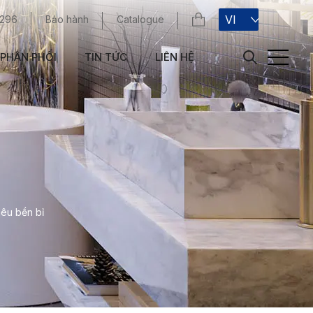
VI
 296
Bảo hành
Catalogue
PHÂN PHỐI
TIN TỨC
LIÊN HỆ
iêu bền bỉ