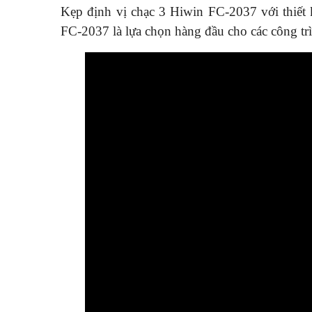
Kẹp định vị chạc 3 Hiwin FC-2037 với thiết k
FC-2037 là lựa chọn hàng đầu cho các công t