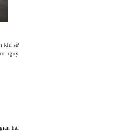
h khi sử
iảm nguy
gian hài