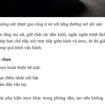
ông vức được gia công tỉ mỉ với từng đường nét sắc sảo
 tăng ma sát, giữ chặt các tấm kính, ngăn ngừa trượt dịc
úp hạn chế tiếp xúc trực tiếp giữa kính và inox, từ đó g
rong quá trình vận hành.
a chọn
họn hoàn thiện bề mặt:
tạo điểm nhấn nổi bật.
ám dấu vân tay.
ác phụ kiện inox khác trong phòng tắm, tạo nên không 