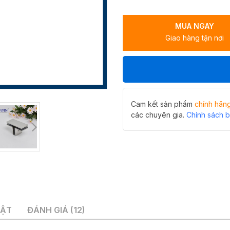
vị
chạc
MUA NGAY
3
Giao hàng tận nơi
Hiwin
FC-
2037
inox
304
siêu
bền
Cam kết sản phẩm
chính hãn
bỉ
các chuyên gia.
Chính sách 
số
lượng
UẬT
ĐÁNH GIÁ (12)