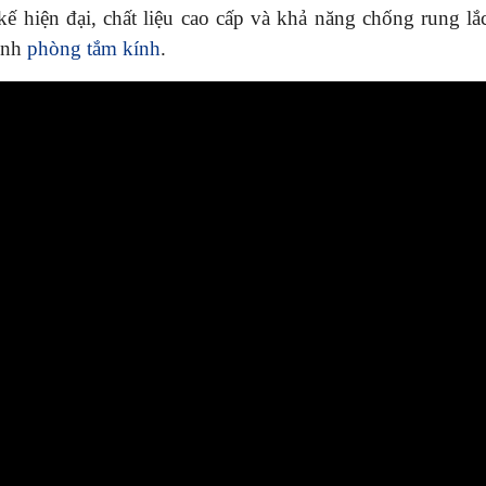
ế hiện đại, chất liệu cao cấp và khả năng chống rung lắc
rình
phòng tắm kính
.