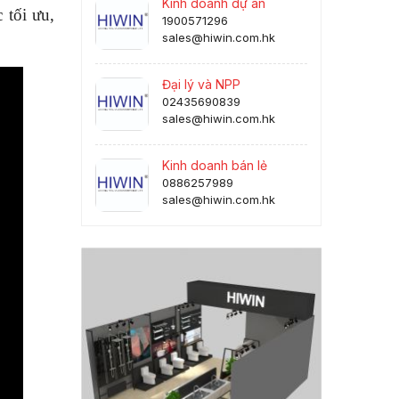
Kinh doanh dự án
 tối ưu,
1900571296
sales@hiwin.com.hk
Đại lý và NPP
02435690839
sales@hiwin.com.hk
Kinh doanh bán lẻ
0886257989
sales@hiwin.com.hk