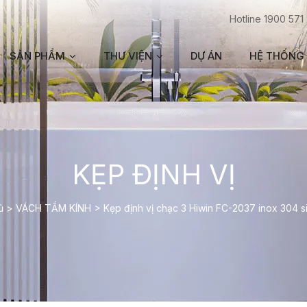
Hotline 1900 571
SẢN PHẨM
THƯ VIỆN
DỰ ÁN
HỆ THỐNG 
KẸP ĐỊNH VỊ
ủ
>
VÁCH TẮM KÍNH
>
Kẹp định vị chạc 3 Hiwin FC-2037 inox 304 s