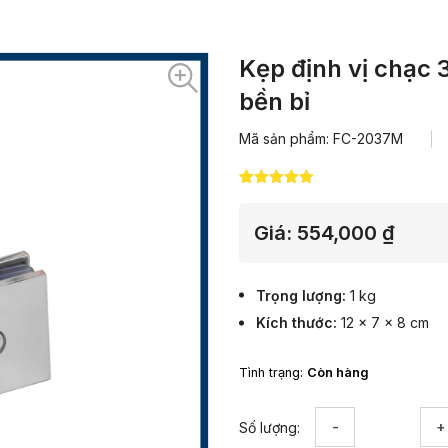
Kẹp định vị chạc 
bền bỉ
Mã sản phẩm: FC-2037M
5.00
12
trên 5
dựa trên
đánh giá
Giá:
554,000
₫
Trọng lượng
1 kg
Kích thước
12 × 7 × 8 cm
Tình trạng:
Còn hàng
Kẹp
Số lượng:
định