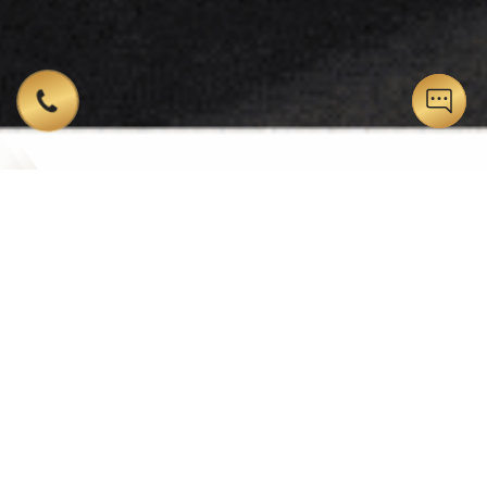
Hiwin là một công ty có hoài bão cao cả và ý thức sứ
mệnh.
Dẫn dắt thị trường bằng cách liên tục sáng tạo những mẫu thiết
kế mới.
Không chạy theo xu hướng, mà chính chúng tôi là người tạo ra
xu hướng,
theo đó nâng cao trải nghiệm khách hàng chính là ưu tiên hàng