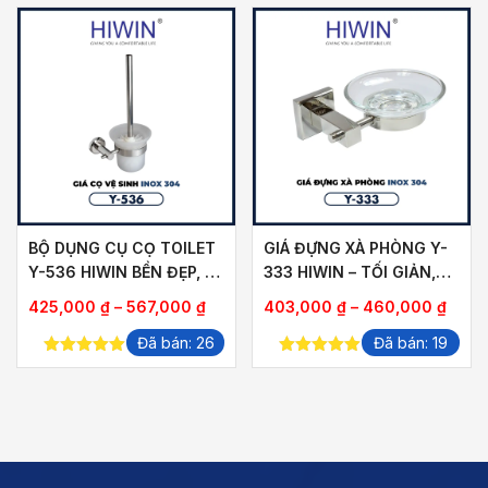
BỘ DỤNG CỤ CỌ TOILET
GIÁ ĐỰNG XÀ PHÒNG Y-
Y-536 HIWIN BỀN ĐẸP, DỄ
333 HIWIN – TỐI GIẢN,
DÀNG VỆ SINH
ĐA NĂNG CHO MỌI
oảng
Khoảng
Khoả
425,000
₫
–
567,000
₫
403,000
₫
–
460,000
₫
PHÒNG TẮM
giá:
giá:
Đã bán: 26
Đã bán: 19
từ
từ
5.00
out of
5.00
out of
,000 ₫
425,000 ₫
403,
5
5
đến
đến
,000 ₫
567,000 ₫
460,