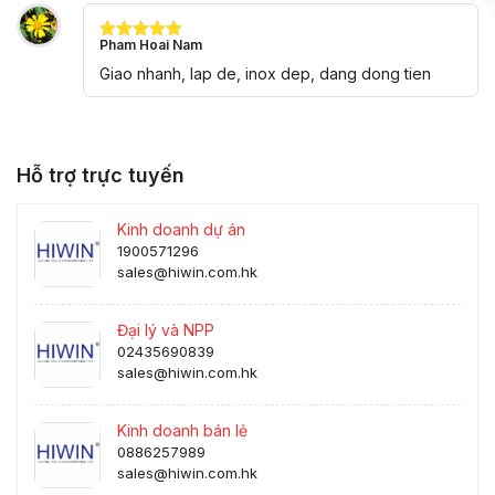
Pham Hoai Nam
Được xếp
hạng
5
5
Giao nhanh, lap de, inox dep, dang dong tien
sao
Hỗ trợ trực tuyến
Kinh doanh dự án
1900571296
sales@hiwin.com.hk
Đại lý và NPP
02435690839
sales@hiwin.com.hk
Kinh doanh bán lẻ
0886257989
sales@hiwin.com.hk