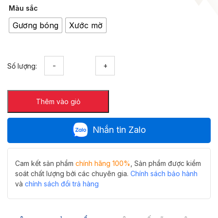
Màu sắc
Gương bóng
Xước mờ
Kệ
Số lượng:
kính
2
tầng
Thêm vào giỏ
Y-
343A
số
Nhắn tin Zalo
lượng
Cam kết sản phẩm
chính hãng 100%
, Sản phẩm được kiểm
soát chất lượng bởi các chuyên gia.
Chính sách bảo hành
và
chính sách đổi trả hàng