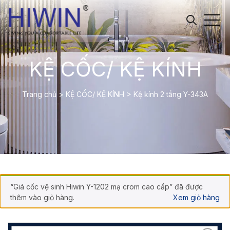
KỆ CỐC/ KỆ KÍNH
Trang chủ
>
KỆ CỐC/ KỆ KÍNH
>
Kệ kính 2 tầng Y-343A
“Giá cốc vệ sinh Hiwin Y-1202 mạ crom cao cấp” đã được
thêm vào giỏ hàng.
Xem giỏ hàng