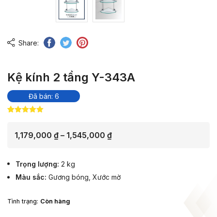
Share:
Kệ kính 2 tầng Y-343A
Đã bán: 6
5.00
3
trên 5
dựa trên
đánh giá
Khoảng
1,179,000
₫
–
1,545,000
₫
giá:
từ
Trọng lượng
2 kg
1,179,000 ₫
Màu sắc
Gương bóng
,
Xước mờ
đến
1,545,000 ₫
Tình trạng:
Còn hàng