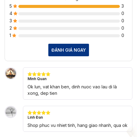
5
3
4
0
3
0
2
0
1
0
ĐÁNH GIÁ NGAY
Minh Quan
Được xếp
hạng
5
5
Ok lun, vat khan ben, dinh nuoc vao lau di là
sao
xong, dep tien
Linh Đan
Được xếp
hạng
5
5
Shop phuc vu nhiet tinh, hang giao nhanh, qua ok
sao