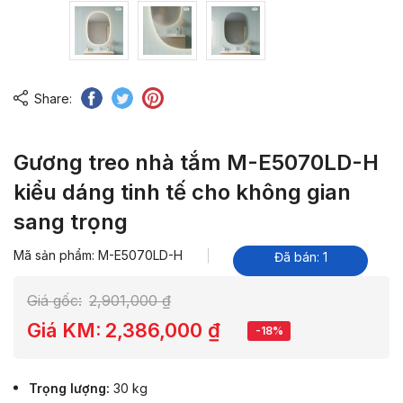
Share:
Gương treo nhà tắm M-E5070LD-H
kiểu dáng tinh tế cho không gian
sang trọng
Mã sản phẩm: M-E5070LD-H
Đã bán: 1
Giá gốc:
2,901,000
₫
Giá KM:
2,386,000
₫
-18%
Trọng lượng
30 kg