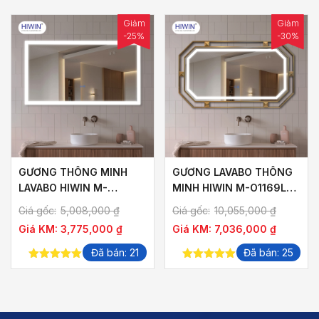
Giảm
Giảm
-25%
-30%
GƯƠNG THÔNG MINH
GƯƠNG LAVABO THÔNG
LAVABO HIWIN M-
MINH HIWIN M-O1169LD-
R1265LD-F HÌNH CHỮ
P KHUNG VÀNG XƯỚC
Giá gốc:
5,008,000
₫
Giá gốc:
10,055,000
₫
NHẬT NGANG KHUNG
SANG TRỌNG
Giá KM:
3,775,000
₫
Giá KM:
7,036,000
₫
1200×650 GƯƠNG
1125×575
Đã bán: 21
Đã bán: 25
5.00
out of
5.00
out of
5
5