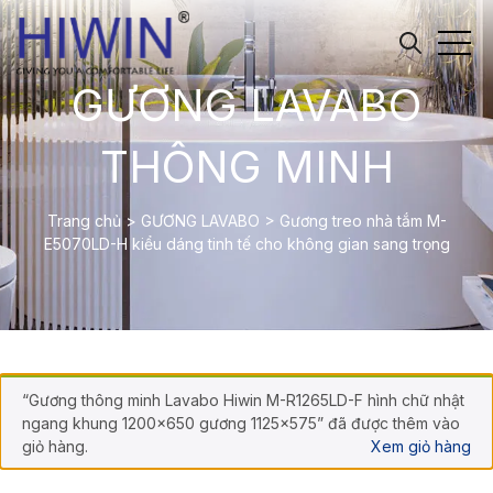
GƯƠNG LAVABO
THÔNG MINH
Trang chủ
>
GƯƠNG LAVABO
>
Gương treo nhà tắm M-
E5070LD-H kiểu dáng tinh tế cho không gian sang trọng
“Gương thông minh Lavabo Hiwin M-R1265LD-F hình chữ nhật
ngang khung 1200×650 gương 1125×575” đã được thêm vào
giỏ hàng.
Xem giỏ hàng