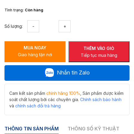
Tình trạng:
Còn hàng
Gương
Số lượng:
treo
nhà
tắm
MUA NGAY
M-
THÊM VÀO GIỎ
Giao hàng tận nơi
E5070LD-
Tiếp tục mua hàng
H
kiểu
Nhắn tin Zalo
dáng
tinh
tế
cho
Cam kết sản phẩm
chính hãng 100%
, Sản phẩm được kiểm
không
soát chất lượng bởi các chuyên gia.
Chính sách bảo hành
gian
và
chính sách đổi trả hàng
sang
trọng
số
THÔNG TIN SẢN PHẨM
THÔNG SỐ KỸ THUẬT
lượng