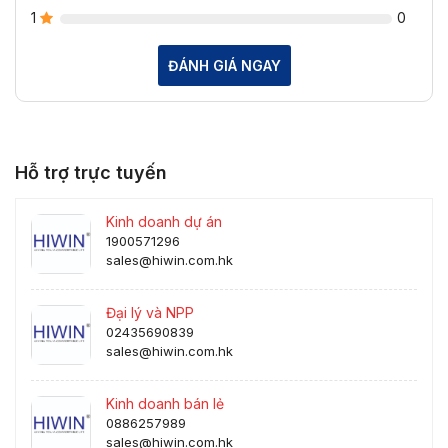
1
0
ĐÁNH GIÁ NGAY
Hỗ trợ trực tuyến
Kinh doanh dự án
1900571296
sales@hiwin.com.hk
Đại lý và NPP
02435690839
sales@hiwin.com.hk
Kinh doanh bán lẻ
0886257989
sales@hiwin.com.hk