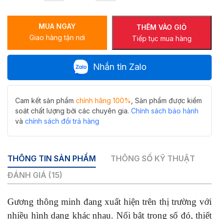
Hiwin
M-
MUA NGAY
V5070LD-
THÊM VÀO GIỎ
Giao hàng tận nơi
H
Tiếp tục mua hàng
hình
chữ
Nhắn tin Zalo
nhật
sang
trọng
số
Cam kết sản phẩm
chính hãng 100%
, Sản phẩm được kiểm
lượng
soát chất lượng bởi các chuyên gia.
Chính sách bảo hành
và
chính sách đổi trả hàng
THÔNG TIN SẢN PHẨM
THÔNG SỐ KỸ THUẬT
ĐÁNH GIÁ (15)
Gương thông minh đang xuất hiện trên thị trường với
nhiều hình dạng khác nhau. Nổi bật trong số đó, thiết