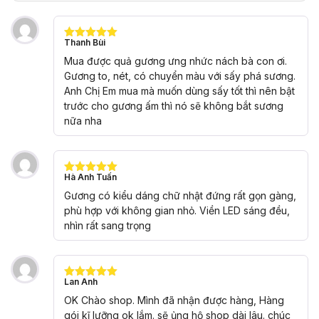
Thanh Bùi
Được xếp
hạng
5
5
Mua được quả gương ưng nhức nách bà con ơi.
sao
Gương to, nét, có chuyển màu với sấy phá sương.
Anh Chị Em mua mà muốn dùng sấy tốt thì nên bật
trước cho gương ấm thì nó sẽ không bắt sương
nữa nha
Hà Anh Tuấn
Được xếp
hạng
5
5
Gương có kiểu dáng chữ nhật đứng rất gọn gàng,
sao
phù hợp với không gian nhỏ. Viền LED sáng đều,
nhìn rất sang trọng
Lan Anh
Được xếp
hạng
5
5
OK Chào shop. Mình đã nhận được hàng, Hàng
sao
gói kĩ lưỡng ok lắm. sẽ ủng hộ shop dài lâu. chúc