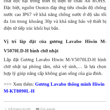
chất độc hại trong thiết bị điện tử châu Âu ROHS.
Đặc biệt, nguồn Oustcn đáp ứng tiêu chuẩn độ chống
nước cao IP67 về khả năng chống nước ở độ sâu tối
đa 1m trong khoảng 30p và khả năng bảo vệ thiết bị
điện tử tiếp xúc khỏi bụi bẩn.
Vị trí lắp
đặt của gương Lavabo Hiwin M-
V5070LD-H hình chữ nhật
Lắp đặt Gương Lavabo Hiwin M-V5070LD-H hình
chữ nhật tại phòng tắm, nhà vệ sinh,… là lựa chọn
hợp lý giúp nâng cấp không gian sống của gia đình.
>>> Xem thêm:
Gương Lavabo thông minh Hiwin
M-KT8090L-H
Về trang trước
Gửi email