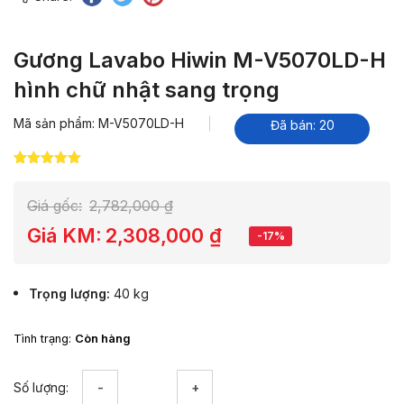
Gương Lavabo Hiwin M-V5070LD-H
hình chữ nhật sang trọng
Mã sản phẩm: M-V5070LD-H
Đã bán: 20
5.00
15
trên 5
dựa trên
đánh giá
Giá gốc:
2,782,000
₫
Giá KM:
2,308,000
₫
-17%
Trọng lượng
40 kg
Tình trạng:
Còn hàng
Gương
Số lượng:
Lavabo