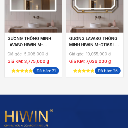
GƯƠNG THÔNG MINH
GƯƠNG LAVABO THÔNG
LAVABO HIWIN M-
MINH HIWIN M-O1169LD-
R1265LD-F HÌNH CHỮ
P KHUNG VÀNG XƯỚC
Giá gốc:
5,008,000
₫
Giá gốc:
10,055,000
₫
NHẬT NGANG KHUNG
SANG TRỌNG
Giá KM:
3,775,000
₫
Giá KM:
7,036,000
₫
1200×650 GƯƠNG
1125×575
Đã bán: 21
Đã bán: 25
5.00
out of
5.00
out of
5
5