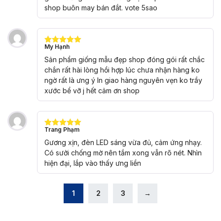
shop buôn may bán đắt. vote 5sao
My Hạnh
Được xếp
hạng
5
5
Sản phẩm giống mẫu đẹp shop đóng gói rất chắc
sao
chắn rất hài lòng hồi hợp lúc chưa nhận hàng ko
ngờ rất là ưng ý ln giao hàng nguyên vẹn ko trầy
xước bể vỡ j hết cảm ơn shop
Trang Phạm
Được xếp
hạng
5
5
Gương xịn, đèn LED sáng vừa đủ, cảm ứng nhạy.
sao
Có sưởi chống mờ nên tắm xong vẫn rõ nét. Nhìn
hiện đại, lắp vào thấy ưng liền
1
2
3
→