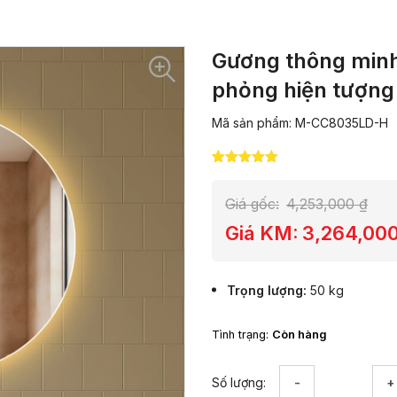
Gương thông min
phỏng hiện tượng
Mã sản phẩm: M-CC8035LD-H
5.00
4
trên 5
dựa trên
đánh giá
Giá gốc:
4,253,000
₫
Giá KM:
3,264,00
Trọng lượng
50 kg
Tình trạng:
Còn hàng
Gương
Số lượng:
thông