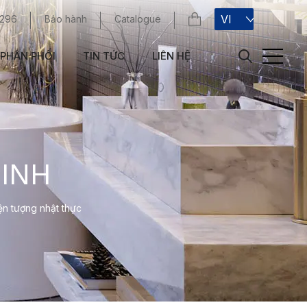
VI
 296
Bảo hành
Catalogue
PHÂN PHỐI
TIN TỨC
LIÊN HỆ
INH
n tượng nhật thực