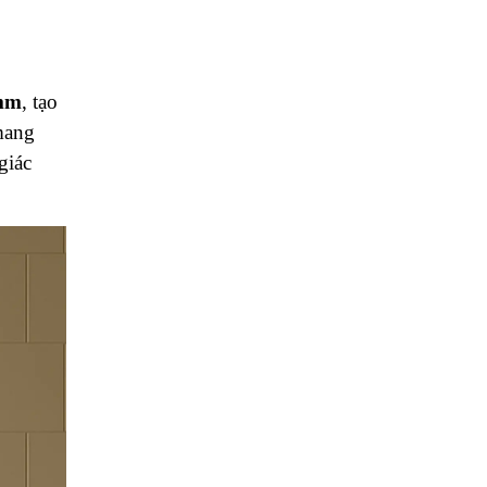
mm
, tạo
mang
giác