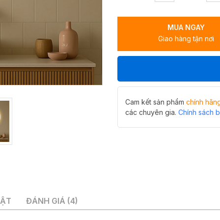
minh
hiwin
MUA NGAY
M-
Giao hàng tận nơi
CC8035LD-
H
mô
phỏng
hiện
tượng
nhật
Cam kết sản phẩm
chính hãn
thực
các chuyên gia.
Chính sách 
số
lượng
UẬT
ĐÁNH GIÁ (4)