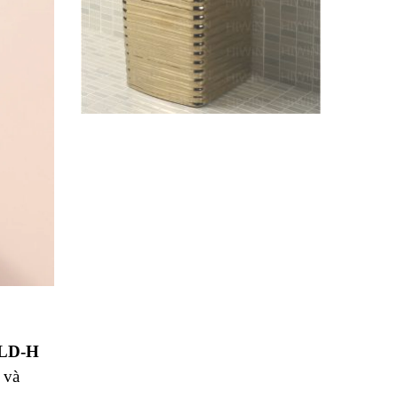
LD-H
 và