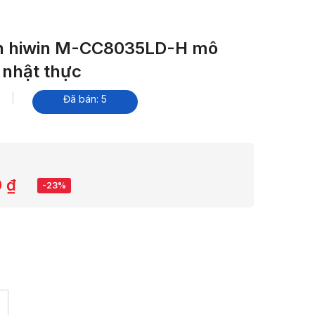
h hiwin M-CC8035LD-H mô
 nhật thực
Đã bán: 5
0
₫
-23%