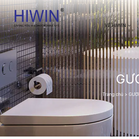
VỀ HIWIN
GƯ
Trang chủ
>
GƯƠ