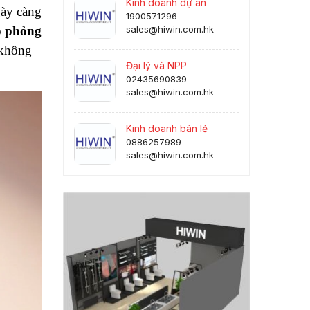
Kinh doanh dự án
gày càng
1900571296
ô phỏng
sales@hiwin.com.hk
không
Đại lý và NPP
02435690839
sales@hiwin.com.hk
Kinh doanh bán lẻ
0886257989
sales@hiwin.com.hk