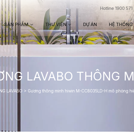
Hotline 1900 571
SẢN PHẨM
THƯ VIỆN
DỰ ÁN
HỆ THỐNG 
ƠNG LAVABO THÔNG M
NG LAVABO
>
Gương thông minh hiwin M-CC8035LD-H mô phỏng hiệ