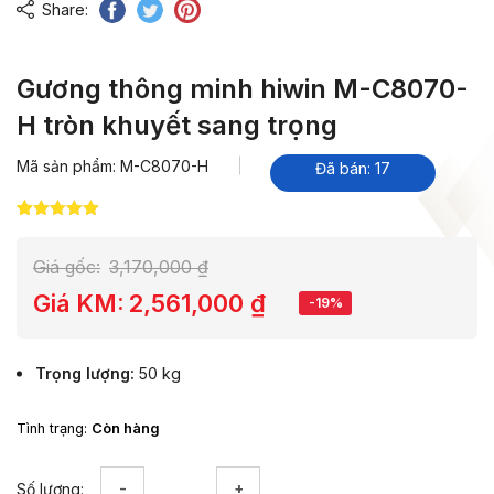
Share:
Gương thông minh hiwin M-C8070-
H tròn khuyết sang trọng
Mã sản phẩm: M-C8070-H
Đã bán: 17
5.00
11
trên 5
dựa trên
đánh giá
Giá gốc:
3,170,000
₫
Giá KM:
2,561,000
₫
-19%
Trọng lượng
50 kg
Tình trạng:
Còn hàng
Gương
Số lượng: