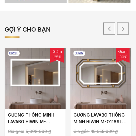
GỢI Ý CHO BẠN
Giảm
Giảm
-25%
-30%
GƯƠNG THÔNG MINH
GƯƠNG LAVABO THÔNG
LAVABO HIWIN M-
MINH HIWIN M-O1169LD-
R1265LD-F HÌNH CHỮ
P KHUNG VÀNG XƯỚC
Giá gốc:
5,008,000
₫
Giá gốc:
10,055,000
₫
NHẬT NGANG KHUNG
SANG TRỌNG