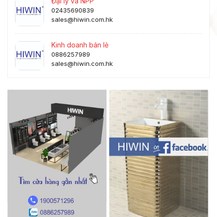
Đại lý và NPP
02435690839
sales@hiwin.com.hk
Kinh doanh bán lẻ
0886257989
sales@hiwin.com.hk