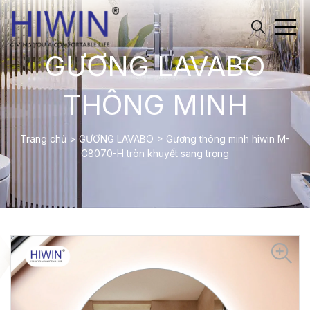
GƯƠNG LAVABO
THÔNG MINH
Trang chủ
>
GƯƠNG LAVABO
>
Gương thông minh hiwin M-
C8070-H tròn khuyết sang trọng