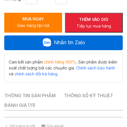
thông
minh
hiwin
MUA NGAY
M-
THÊM VÀO GIỎ
Giao hàng tận nơi
C8070-
Tiếp tục mua hàng
H
tròn
Nhắn tin Zalo
khuyết
sang
trọng
số
Cam kết sản phẩm
chính hãng 100%
, Sản phẩm được kiểm
lượng
soát chất lượng bởi các chuyên gia.
Chính sách bảo hành
và
chính sách đổi trả hàng
THÔNG TIN SẢN PHẨM
THÔNG SỐ KỸ THUẬT
ĐÁNH GIÁ (11)
Về trang trước
Gửi email