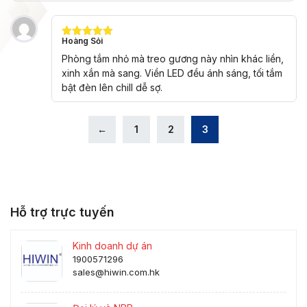
Hoàng Sỏi
Được xếp
hạng
5
5
Phòng tắm nhỏ mà treo gương này nhìn khác liền,
sao
xinh xắn mà sang. Viền LED đều ánh sáng, tối tắm
bật đèn lên chill dễ sợ.
←
1
2
3
Hỗ trợ trực tuyến
Kinh doanh dự án
1900571296
sales@hiwin.com.hk