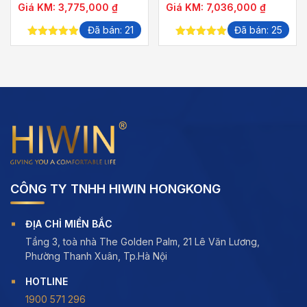
Giá KM:
3,775,000
₫
Giá KM:
7,036,000
₫
1200×650 GƯƠNG
1125×575
Đã bán: 21
Đã bán: 25
5.00
out of
5.00
out of
5
5
CÔNG TY TNHH HIWIN HONGKONG
ĐỊA CHỈ MIỀN BẮC
Tầng 3, toà nhà The Golden Palm, 21 Lê Văn Lương,
Phường Thanh Xuân, Tp.Hà Nội
HOTLINE
1900 571 296