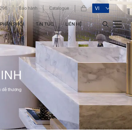
VI
 296
Bảo hành
Catalogue
PHÂN PHỐI
TIN TỨC
LIÊN HỆ
INH
u dễ thương