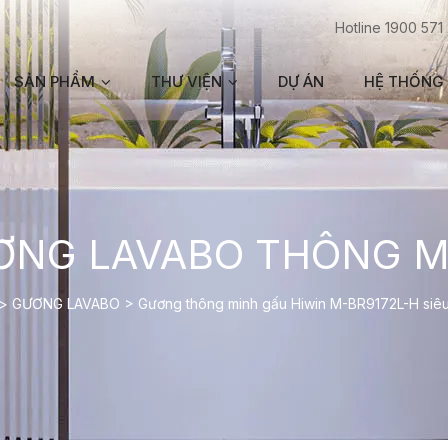
Hotline 1900 571
SẢN PHẨM
THƯ VIỆN
DỰ ÁN
HỆ THỐNG 
ƠNG LAVABO THÔNG M
>
GƯƠNG LAVABO
>
Gương thông minh gấu Hiwin M-BR9172L-H siê