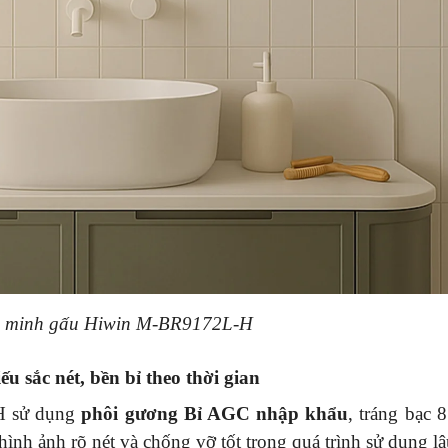
 minh gấu Hiwin M-BR9172L-H
 sắc nét, bền bỉ theo thời gian
H sử dụng
phôi gương Bỉ AGC nhập khẩu
, tráng bạc 8
h ảnh rõ nét và chống vỡ tốt trong quá trình sử dụng lâ