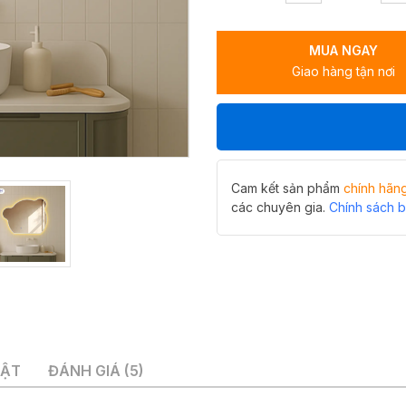
minh
gấu
MUA NGAY
Hiwin
Giao hàng tận nơi
M-
BR9172L-
H
siêu
dễ
thương
số
Cam kết sản phẩm
chính hãn
lượng
các chuyên gia.
Chính sách 
UẬT
ĐÁNH GIÁ (5)