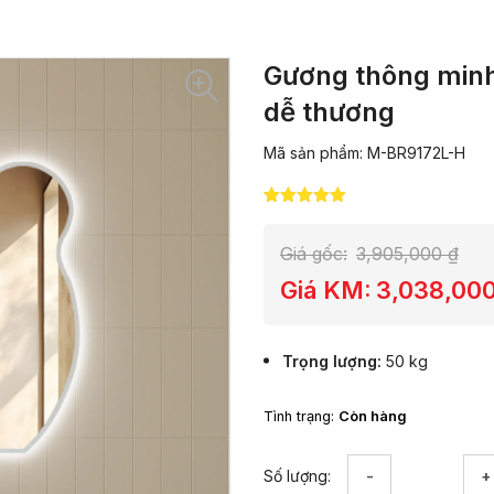
Gương thông minh
dễ thương
Mã sản phẩm: M-BR9172L-H
5.00
5
trên 5
dựa trên
đánh giá
Giá gốc:
3,905,000
₫
Giá KM:
3,038,00
Trọng lượng
50 kg
Tình trạng:
Còn hàng
Gương
Số lượng:
thông