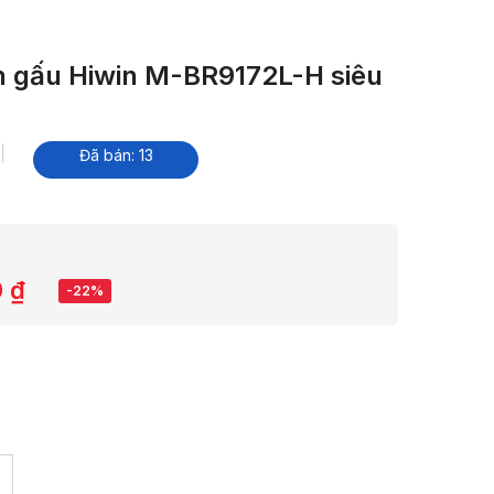
 gấu Hiwin M-BR9172L-H siêu
Đã bán: 13
0
₫
-22%