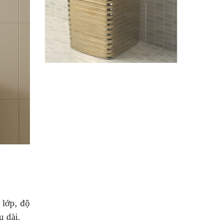
 lớp, độ
u dài.