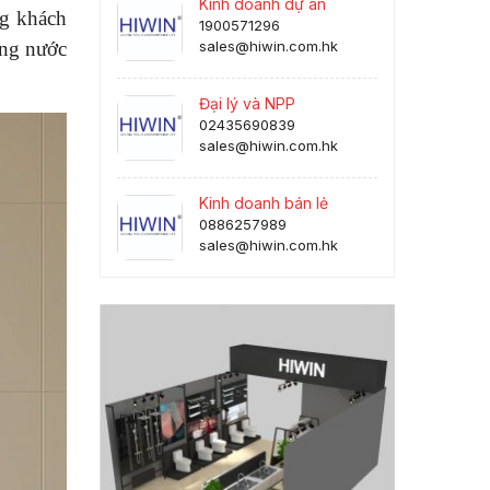
Kinh doanh dự án
ng khách
1900571296
ống nước
sales@hiwin.com.hk
Đại lý và NPP
02435690839
sales@hiwin.com.hk
Kinh doanh bán lẻ
0886257989
sales@hiwin.com.hk