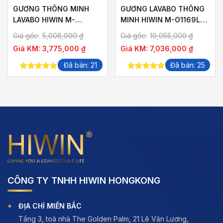
GƯƠNG THÔNG MINH
GƯƠNG LAVABO THÔNG
LAVABO HIWIN M-
MINH HIWIN M-O1169LD-
R1265LD-F HÌNH CHỮ
P KHUNG VÀNG XƯỚC
Giá gốc:
5,008,000
₫
Giá gốc:
10,055,000
₫
NHẬT NGANG KHUNG
SANG TRỌNG
Giá KM:
3,775,000
₫
Giá KM:
7,036,000
₫
1200×650 GƯƠNG
1125×575
Đã bán: 21
Đã bán: 25
5.00
out of
5.00
out of
5
5
CÔNG TY TNHH HIWIN HONGKONG
ĐỊA CHỈ MIỀN BẮC
Tầng 3, toà nhà The Golden Palm, 21 Lê Văn Lương,