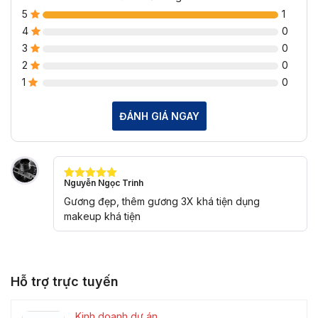
5
1
4
0
3
0
2
0
1
0
ĐÁNH GIÁ NGAY
Nguyễn Ngọc Trinh
Được xếp
hạng
5
5
Gương đẹp, thêm gương 3X khá tiện dụng
sao
makeup khá tiện
Hỗ trợ trực tuyến
Kinh doanh dự án