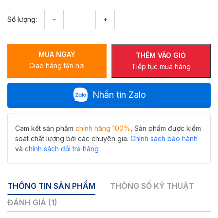
Gương
Số lượng:
thông
minh
chữ
MUA NGAY
nhật
THÊM VÀO GIỎ
Giao hàng tận nơi
ngang
Tiếp tục mua hàng
M-
RO14060LD3X-
Nhắn tin Zalo
H
kèm
gương
phóng
Cam kết sản phẩm
chính hãng 100%
, Sản phẩm được kiểm
to
soát chất lượng bởi các chuyên gia.
Chính sách bảo hành
3X
và
chính sách đổi trả hàng
số
lượng
THÔNG TIN SẢN PHẨM
THÔNG SỐ KỸ THUẬT
ĐÁNH GIÁ (1)