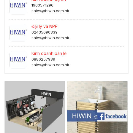
1900571296
sales@hiwin.com.hk
Đại lý và NPP
02435690839
sales@hiwin.com.hk
Kinh doanh bán lẻ
0886257989
sales@hiwin.com.hk