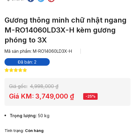
Gương thông minh chữ nhật ngang
M-RO14060LD3X-H kèm gương
phóng to 3X
Mã sản phẩm: M-RO14060LD3X-H
Đã bán: 2
5.00
1
trên 5
dựa trên
đánh giá
Giá gốc:
4,998,000
₫
Giá KM:
3,749,000
₫
-25%
Trọng lượng
50 kg
Tình trạng:
Còn hàng