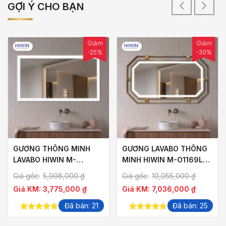
GỢI Ý CHO BẠN
Giảm
Giảm
-25%
-30%
GƯƠNG THÔNG MINH
GƯƠNG LAVABO THÔNG
LAVABO HIWIN M-
MINH HIWIN M-O1169LD-
R1265LD-F HÌNH CHỮ
P KHUNG VÀNG XƯỚC
Giá gốc:
5,008,000
₫
Giá gốc:
10,055,000
₫
NHẬT NGANG KHUNG
SANG TRỌNG
Giá KM:
3,775,000
₫
Giá KM:
7,036,000
₫
1200×650 GƯƠNG
1125×575
Đã bán: 21
Đã bán: 25
5.00
out of
5.00
out of
5
5