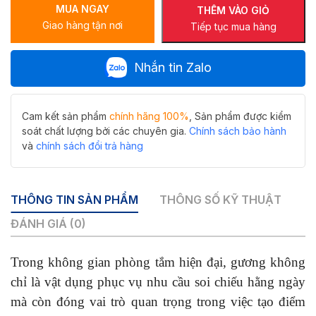
MUA NGAY
M-
THÊM VÀO GIỎ
Giao hàng tận nơi
C6060LH-
Tiếp tục mua hàng
H
phun
Nhắn tin Zalo
cát
hình
trái
tim
Cam kết sản phẩm
chính hãng 100%
, Sản phẩm được kiểm
siêu
soát chất lượng bởi các chuyên gia.
Chính sách bảo hành
yêu
và
chính sách đổi trả hàng
số
lượng
THÔNG TIN SẢN PHẨM
THÔNG SỐ KỸ THUẬT
ĐÁNH GIÁ (0)
Trong không gian phòng tắm hiện đại, gương không
chỉ là vật dụng phục vụ nhu cầu soi chiếu hằng ngày
mà còn đóng vai trò quan trọng trong việc tạo điểm