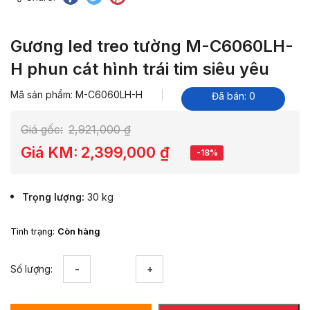
Gương led treo tường M-C6060LH-
H phun cát hình trái tim siêu yêu
Mã sản phẩm: M-C6060LH-H
Đã bán: 0
Giá gốc:
2,921,000
₫
Giá KM:
2,399,000
₫
-18%
Trọng lượng
30 kg
Tình trạng:
Còn hàng
Gương
Số lượng:
led
treo
tường