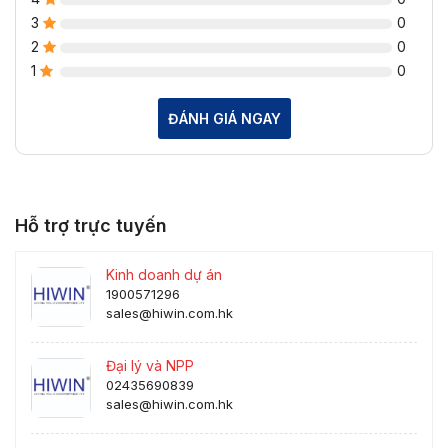
3
0
2
0
1
0
ĐÁNH GIÁ NGAY
Hỗ trợ trực tuyến
Kinh doanh dự án
1900571296
sales@hiwin.com.hk
Đại lý và NPP
02435690839
sales@hiwin.com.hk