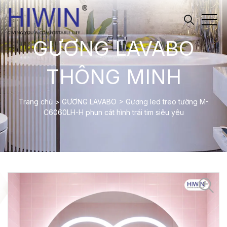
GƯƠNG LAVABO
THÔNG MINH
Trang chủ
>
GƯƠNG LAVABO
>
Gương led treo tường M-
C6060LH-H phun cát hình trái tim siêu yêu