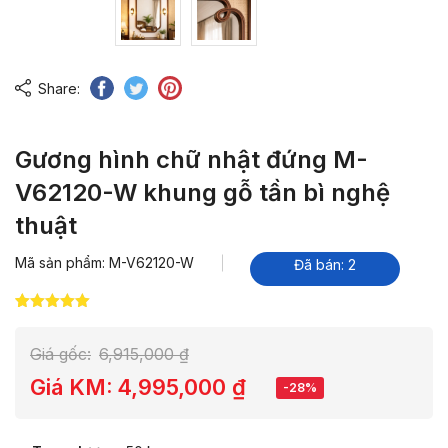
Share:
Gương hình chữ nhật đứng M-
V62120-W khung gỗ tần bì nghệ
thuật
Mã sản phẩm: M-V62120-W
Đã bán: 2
5.00
1
trên 5
dựa trên
đánh giá
Giá gốc:
6,915,000
₫
Giá KM:
4,995,000
₫
-28%