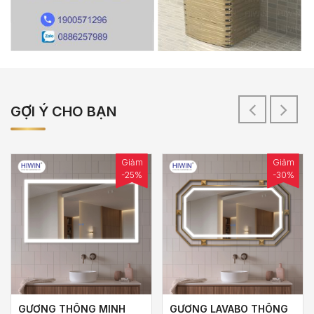
GỢI Ý CHO BẠN
Giảm
Giảm
-25%
-30%
GƯƠNG THÔNG MINH
GƯƠNG LAVABO THÔNG