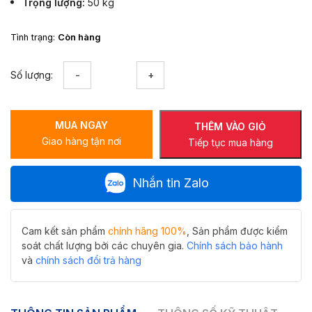
Trọng lượng
50 kg
Tình trạng:
Còn hàng
Gương
Số lượng:
hình
chữ
nhật
MUA NGAY
đứng
THÊM VÀO GIỎ
Giao hàng tận nơi
M-
Tiếp tục mua hàng
V62120-
W
Nhắn tin Zalo
khung
gỗ
tần
bì
Cam kết sản phẩm
chính hãng 100%
, Sản phẩm được kiểm
nghệ
soát chất lượng bởi các chuyên gia.
Chính sách bảo hành
thuật
và
chính sách đổi trả hàng
số
lượng