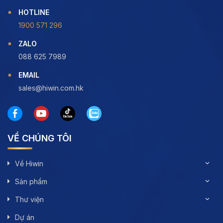
HOTLINE
1900 571 296
ZALO
088 625 7989
EMAIL
sales@hiwin.com.hk
VỀ CHÚNG TÔI
Về Hiwin
Sản phẩm
Thư viện
Dự án