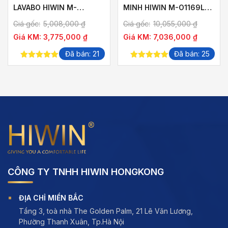
LAVABO HIWIN M-
MINH HIWIN M-O1169LD-
R1265LD-F HÌNH CHỮ
P KHUNG VÀNG XƯỚC
Giá gốc:
5,008,000
₫
Giá gốc:
10,055,000
₫
NHẬT NGANG KHUNG
SANG TRỌNG
Giá KM:
3,775,000
₫
Giá KM:
7,036,000
₫
1200×650 GƯƠNG
1125×575
Đã bán: 21
Đã bán: 25
5.00
out of
5.00
out of
5
5
CÔNG TY TNHH HIWIN HONGKONG
ĐỊA CHỈ MIỀN BẮC
Tầng 3, toà nhà The Golden Palm, 21 Lê Văn Lương,
Phường Thanh Xuân, Tp.Hà Nội