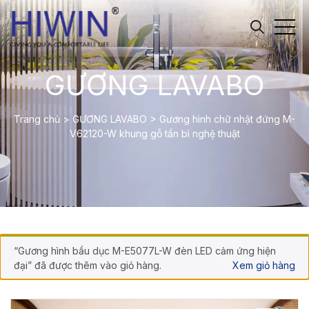
GƯƠNG LAVABO
Trang chủ
>
GƯƠNG LAVABO
>
Gương hình chữ nhật đứng M-
V62120-W khung gỗ tần bì nghệ thuật
“Gương hình bầu dục M-E5077L-W đèn LED cảm ứng hiện
đại” đã được thêm vào giỏ hàng.
Xem giỏ hàng