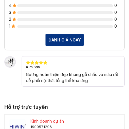
4
0
3
0
2
0
1
0
ĐÁNH GIÁ NGAY
Kim Sơn
Được xếp
hạng
5
5
Gương hoàn thiện đẹp khung gỗ chắc và màu rất
sao
dễ phối nội thất tổng thể khá ưng
Hỗ trợ trực tuyến
Kinh doanh dự án
1900571296