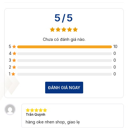
5/5
Chưa có đánh giá nào.
5
10
4
0
3
0
2
0
1
0
ĐÁNH GIÁ NGAY
Trần Quỳnh
Được xếp
hạng
5
5
hàng oke nhen shop, giao lẹ
sao