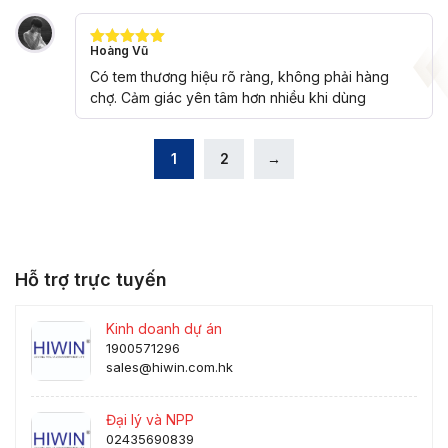
Hoàng Vũ
Được xếp
hạng
5
5
Có tem thương hiệu rõ ràng, không phải hàng
sao
chợ. Cảm giác yên tâm hơn nhiều khi dùng
1
2
→
Hỗ trợ trực tuyến
Kinh doanh dự án
1900571296
sales@hiwin.com.hk
Đại lý và NPP
02435690839