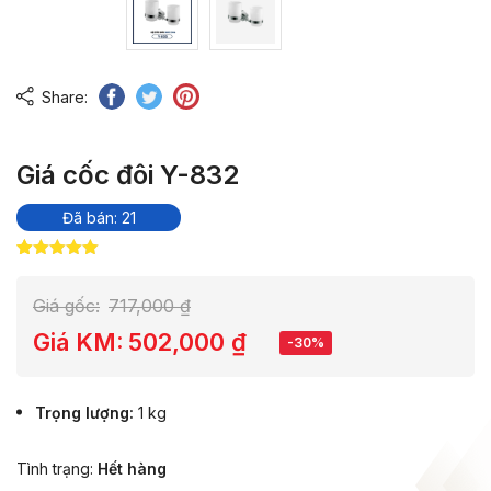
Share:
Giá cốc đôi Y-832
Đã bán: 21
5.00
10
trên 5
dựa trên
đánh giá
Giá gốc:
717,000
₫
Giá KM:
502,000
₫
-30%
Trọng lượng
1 kg
Tình trạng:
Hết hàng