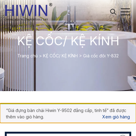
KỆ CỐC/ KỆ KÍNH
Trang chủ
>
KỆ CỐC/ KỆ KÍNH
>
Giá cốc đôi Y-832
“Giá đựng bàn chải Hiwin Y-9502 đẳng cấp, tinh tế” đã được
thêm vào giỏ hàng.
Xem giỏ hàng