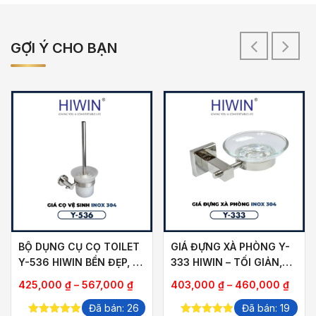
GỢI Ý CHO BẠN
BỘ DỤNG CỤ CỌ TOILET
GIÁ ĐỰNG XÀ PHÒNG Y-
Y-536 HIWIN BỀN ĐẸP, DỄ
333 HIWIN – TỐI GIẢN,
DÀNG VỆ SINH
ĐA NĂNG CHO MỌI
oảng
Khoảng
Khoả
425,000
₫
–
567,000
₫
403,000
₫
–
460,000
₫
PHÒNG TẮM
giá:
giá:
Đã bán: 26
Đã bán: 19
từ
từ