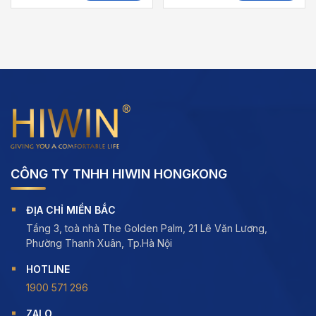
5.00
out of
5.00
out of
,000 ₫
425,000 ₫
403,
5
5
đến
đến
,000 ₫
567,000 ₫
460,
CÔNG TY TNHH HIWIN HONGKONG
ĐỊA CHỈ MIỀN BẮC
Tầng 3, toà nhà The Golden Palm, 21 Lê Văn Lương,
Phường Thanh Xuân, Tp.Hà Nội
HOTLINE
1900 571 296
ZALO