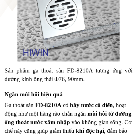
Sản phẩm ga thoát sàn FD-8210A tương ứng với
đường kính ống thải
Φ76, 90
mm.
Ngăn mùi hôi hiệu quả
Ga thoát sàn
FD-8210A
có
bẫy nước cổ điển
, hoạt
động như một hàng rào chắn ngăn
mùi hôi từ đường
ống thoát nước xâm nhập
vào không gian sống. Cơ
chế này cũng giúp giảm thiểu
khí độc hại
, đảm bảo