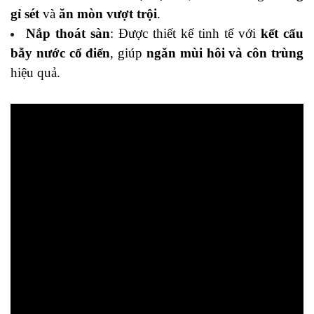
gỉ sét
và
ăn mòn vượt trội
.
Nắp thoát sàn
: Được thiết kế tinh tế với
kết cấu
bẫy nước cổ điển
, giúp
ngăn mùi hôi và côn trùng
hiệu quả.