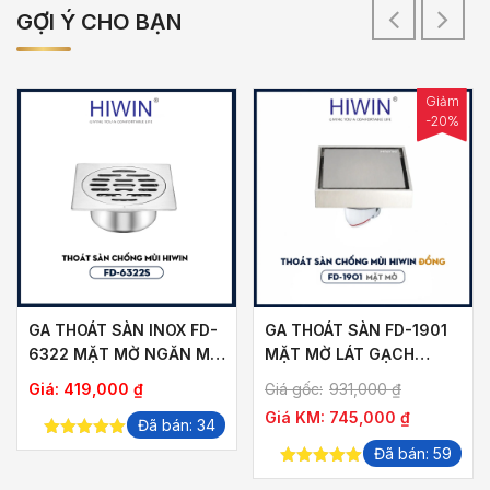
GỢI Ý CHO BẠN
Giảm
-20%
GA THOÁT SÀN INOX FD-
GA THOÁT SÀN FD-1901
6322 MẶT MỜ NGĂN MÙI
MẶT MỜ LÁT GẠCH
THOÁT NHANH
THOÁT NƯỚC NHANH
ảng
Giá:
419,000
₫
Giá gốc:
931,000
₫
Giá KM:
745,000
₫
Đã bán: 34
5.00
out of
Đã bán: 59
,000 ₫
5
5.00
out of