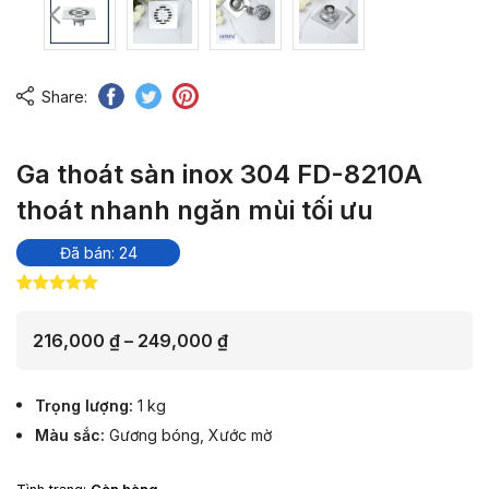
Share:
Ga thoát sàn inox 304 FD-8210A
thoát nhanh ngăn mùi tối ưu
Đã bán: 24
5.00
1
trên 5
dựa trên
đánh giá
Khoảng
216,000
₫
–
249,000
₫
giá:
từ
Trọng lượng
1 kg
216,000 ₫
Màu sắc
Gương bóng
,
Xước mờ
đến
249,000 ₫