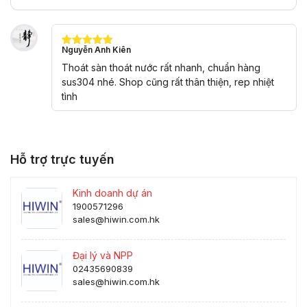
Nguyễn Anh Kiên
Được xếp
hạng
5
5
Thoát sàn thoát nước rất nhanh, chuẩn hàng
sao
sus304 nhé. Shop cũng rất thân thiện, rep nhiệt
tình
Hỗ trợ trực tuyến
Kinh doanh dự án
1900571296
sales@hiwin.com.hk
Đại lý và NPP
02435690839
sales@hiwin.com.hk