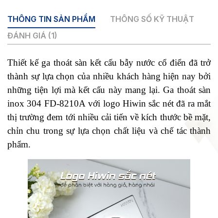
lượng
THÔNG TIN SẢN PHẨM
THÔNG SỐ KỸ THUẬT
ĐÁNH GIÁ (1)
Thiết kế ga thoát sàn kết cấu bẫy nước cổ điển đã trở
thành sự lựa chọn của nhiều khách hàng hiện nay bởi
những tiện lợi mà kết cấu này mang lại. Ga thoát sàn
inox 304 FD-8210A
với logo Hiwin sắc nét đã ra mắt
thị trường đem tới nhiều cải tiến về kích thước bề mặt,
chỉn chu trong sự lựa chọn chất liệu và chế tác thành
phẩm.