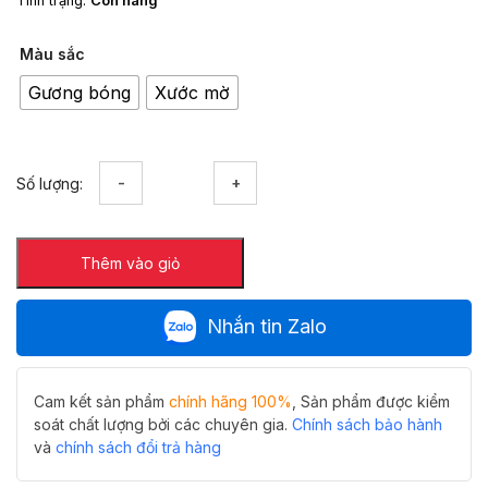
Tình trạng:
Còn hàng
Màu sắc
Gương bóng
Xước mờ
Ga
Số lượng:
thoát
sàn
inox
Thêm vào giỏ
304
FD-
8210A
Nhắn tin Zalo
thoát
nhanh
ngăn
mùi
Cam kết sản phẩm
chính hãng 100%
, Sản phẩm được kiểm
tối
soát chất lượng bởi các chuyên gia.
Chính sách bảo hành
ưu
và
chính sách đổi trả hàng
số