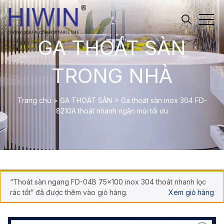
GA THOÁT SÀN
TRONG NHÀ
Trang chủ
>
GA THOÁT SÀN
>
Ga thoát sàn inox 304 FD-
8210A thoát nhanh ngăn mùi tối ưu
“Thoát sàn ngang FD-04B 75×100 inox 304 thoát nhanh lọc
rác tốt” đã được thêm vào giỏ hàng.
Xem giỏ hàng