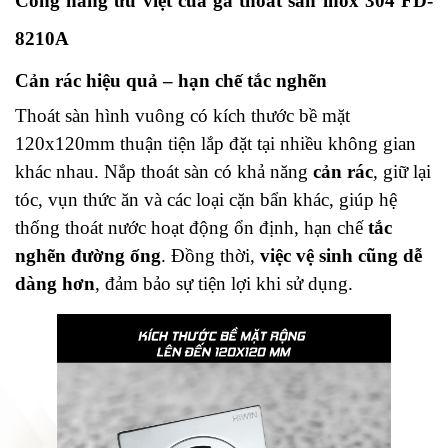
Công năng ưu việt của ga thoát sàn inox 304 FD-
8210A
Cản rác hiệu quả – hạn chế tắc nghẽn
Thoát sàn hình vuông có
kích thước
bề mặt
120x120mm thuận tiện lắp đặt tại nhiều không gian
khác nhau.
Nắp thoát sàn có khả năng
cản rác
, giữ lại
tóc, vụn thức ăn và các loại cặn bẩn khác, giúp hệ
thống thoát nước hoạt động ổn định, hạn chế
tắc
nghẽn đường ống
. Đồng thời,
việc vệ sinh cũng dễ
dàng hơn
, đảm bảo sự tiện lợi khi sử dụng.