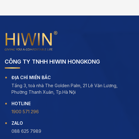
5
,000 ₫
CÔNG TY TNHH HIWIN HONGKONG
ĐỊA CHỈ MIỀN BẮC
Tầng 3, toà nhà The Golden Palm, 21 Lê Văn Lương,
Phường Thanh Xuân, Tp.Hà Nội
HOTLINE
1900 571 296
ZALO
088 625 7989