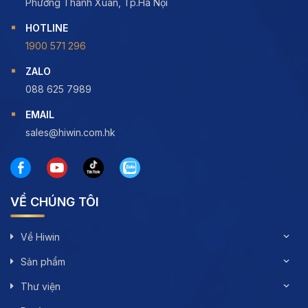
Phường Thanh Xuân, Tp.Hà Nội
HOTLINE
1900 571 296
ZALO
088 625 7989
EMAIL
sales@hiwin.com.hk
VỀ CHÚNG TÔI
Về Hiwin
Sản phẩm
Thư viện