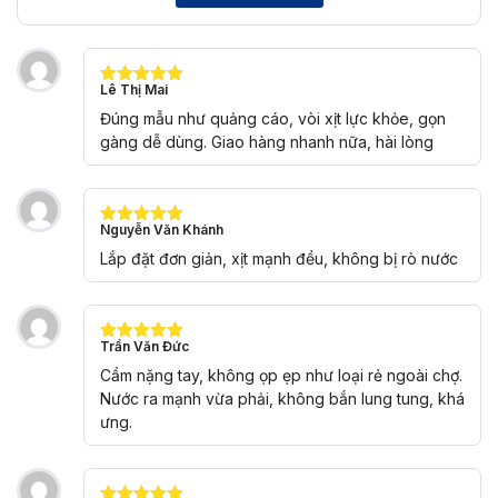
Lê Thị Mai
Được xếp
hạng
5
5
Đúng mẫu như quảng cáo, vòi xịt lực khỏe, gọn
sao
gàng dễ dùng. Giao hàng nhanh nữa, hài lòng
Nguyễn Văn Khánh
Được xếp
hạng
5
5
Lắp đặt đơn giản, xịt mạnh đều, không bị rò nước
sao
Trần Văn Đức
Được xếp
hạng
5
5
Cầm nặng tay, không ọp ẹp như loại rẻ ngoài chợ.
sao
Nước ra mạnh vừa phải, không bắn lung tung, khá
ưng.