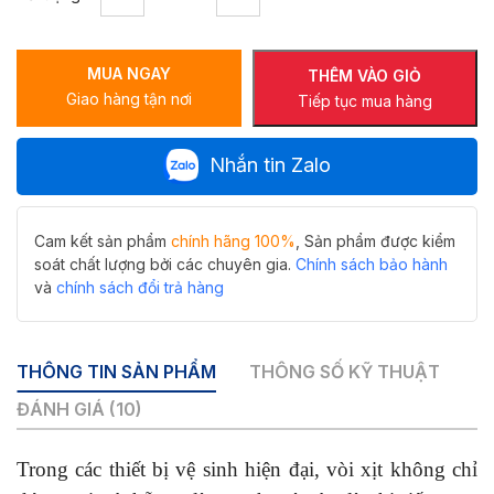
vòi
xịt
vệ
MUA NGAY
sinh
THÊM VÀO GIỎ
Giao hàng tận nơi
Hiwin
Tiếp tục mua hàng
PJF-
101W
Nhắn tin Zalo
số
lượng
Cam kết sản phẩm
chính hãng 100%
, Sản phẩm được kiểm
soát chất lượng bởi các chuyên gia.
Chính sách bảo hành
và
chính sách đổi trả hàng
THÔNG TIN SẢN PHẨM
THÔNG SỐ KỸ THUẬT
ĐÁNH GIÁ (10)
Trong các thiết bị vệ sinh hiện đại, vòi xịt không chỉ