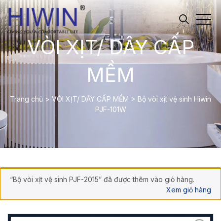
VÒI XỊT/ DÂY CẤP
MỀM
Trang chủ
>
VÒI XỊT/ DÂY CẤP MỀM
>
Bộ vòi xịt vệ sinh Hiwin
PJF-101W
“Bộ vòi xịt vệ sinh PJF-2015” đã được thêm vào giỏ hàng.
Xem giỏ hàng