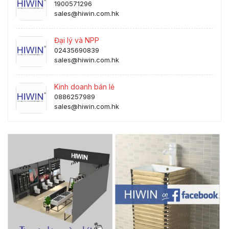
1900571296
sales@hiwin.com.hk
Đại lý và NPP
02435690839
sales@hiwin.com.hk
Kinh doanh bán lẻ
0886257989
sales@hiwin.com.hk