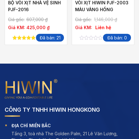
BỘ VÒI XỊT NHÀ VỆ SINH
VÒI XỊT HIWIN PJF-2003
PJF-2016
MÀU VÀNG HỒNG
Giá gốc:
607,000
₫
Giá gốc:
1,146,000
₫
Giá KM:
425,000
₫
Giá KM:
Liên hệ
Đã bán: 21
Đã bán: 0
5.00
out of
0
5
out
of
5
CÔNG TY TNHH HIWIN HONGKONG
ĐỊA CHỈ MIỀN BẮC
Tầng 3, toà nhà The Golden Palm, 21 Lê Văn Lương,