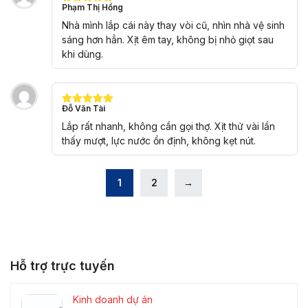
Phạm Thị Hồng
Được xếp
hạng
5
5
Nhà mình lắp cái này thay vòi cũ, nhìn nhà vệ sinh
sao
sáng hơn hẳn. Xịt êm tay, không bị nhỏ giọt sau
khi dùng.
Đỗ Văn Tài
Được xếp
hạng
5
5
Lắp rất nhanh, không cần gọi thợ. Xịt thử vài lần
sao
thấy mượt, lực nước ổn định, không kẹt nút.
1
2
→
Hỗ trợ trực tuyến
Kinh doanh dự án