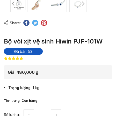
Share:
Bộ vòi xịt vệ sinh Hiwin PJF-101W
Đã bán: 53
5.00
10
trên 5
dựa trên
đánh giá
Giá:
480,000
₫
Trọng lượng
1 kg
Tình trạng:
Còn hàng
Bộ
Số lượng: