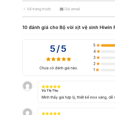
Về trang trước
Gửi email
10 đánh giá cho
Bộ vòi xịt vệ sinh Hiwin
5
5/5
4
3
2
Chưa có đánh giá nào.
1
Vũ Thị Thu
Được xếp
hạng
5
5
Mình thấy giá hợp lý, thiết kế inox sáng, dễ 
sao