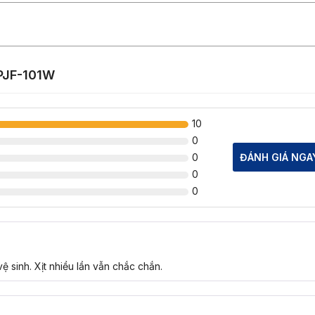
 PJF-101W
10
0
0
ĐÁNH GIÁ NGA
0
0
vệ sinh. Xịt nhiều lần vẫn chắc chắn.