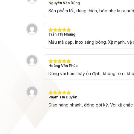
Nguyễn Văn Dũng
Được xếp
hạng
5
5
Sản phẩm tốt, dùng thích, bóp nhẹ là ra nư
sao
Trần Thị Nhung
Được xếp
hạng
5
5
Mẫu mã đẹp, inox sáng bóng. Xịt mạnh, vệ 
sao
Hoàng Văn Phúc
Được xếp
hạng
5
5
Dùng vài hôm thấy ổn định, không rò rỉ, kh
sao
Phạm Thị Duyên
Được xếp
hạng
5
5
Giao hàng nhanh, đóng gói kỹ. Vòi xịt chắc 
sao