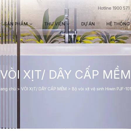
Hotline 1900 571
SẢN PHẨM
THƯ VIỆN
DỰ ÁN
HỆ THỐNG 
VÒI XỊT/ DÂY CẤP MỀM
rang chủ
>
VÒI XỊT/ DÂY CẤP MỀM
>
Bộ vòi xịt vệ sinh Hiwin PJF-1