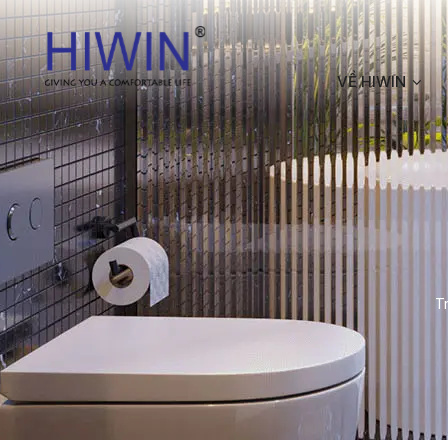
VỀ HIWIN
T