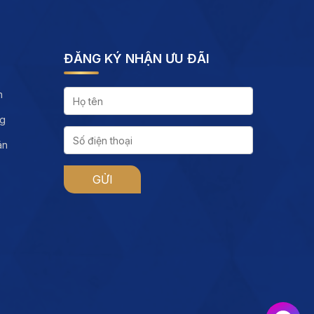
ĐĂNG KÝ NHẬN ƯU ĐÃI
h
ng
án