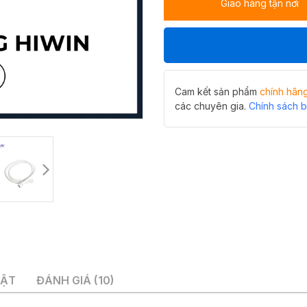
Giao hàng tận nơi
Hiwin
PJF-
101W
số
lượng
Cam kết sản phẩm
chính hãn
các chuyên gia.
Chính sách 
UẬT
ĐÁNH GIÁ (10)