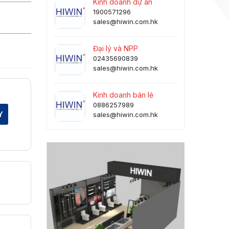
Kinh doanh dự án
1900571296
sales@hiwin.com.hk
Đại lý và NPP
02435690839
sales@hiwin.com.hk
Kinh doanh bán lẻ
0886257989
Y
sales@hiwin.com.hk