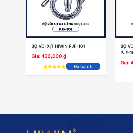
BỘ VÒI XỊT HIWIN PJF-101
BỘ VÒ
PJF-1
Giá:
436,000
₫
Giá:
 3
Đã bán: 6
5.00
out of
5