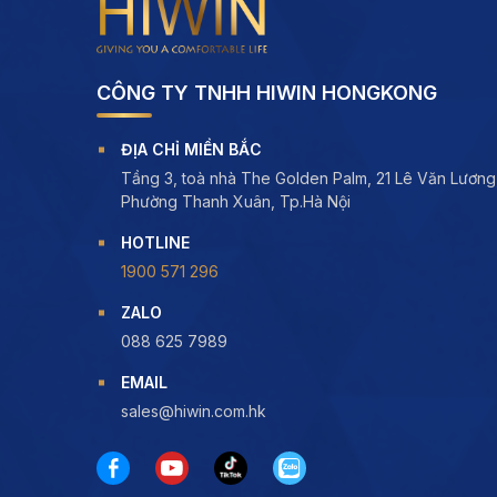
CÔNG TY TNHH HIWIN HONGKONG
ĐỊA CHỈ MIỀN BẮC
Tầng 3, toà nhà The Golden Palm, 21 Lê Văn Lương
Phường Thanh Xuân, Tp.Hà Nội
HOTLINE
1900 571 296
ZALO
088 625 7989
EMAIL
sales@hiwin.com.hk