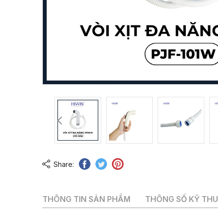
Share:
THÔNG TIN SẢN PHẨM
THÔNG SỐ KỸ TH