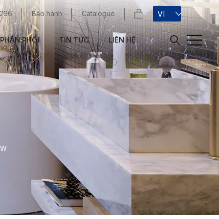
VI
 296
Bảo hành
Catalogue
PHÂN PHỐI
TIN TỨC
LIÊN HỆ
01W