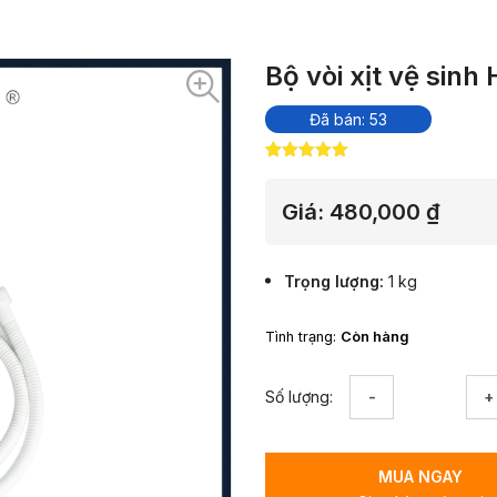
Bộ vòi xịt vệ sinh
Đã bán: 53
5.00
10
trên 5
dựa trên
đánh giá
Giá:
480,000
₫
Trọng lượng
1 kg
Tình trạng:
Còn hàng
Bộ
Số lượng:
vòi
xịt
vệ
MUA NGAY
sinh