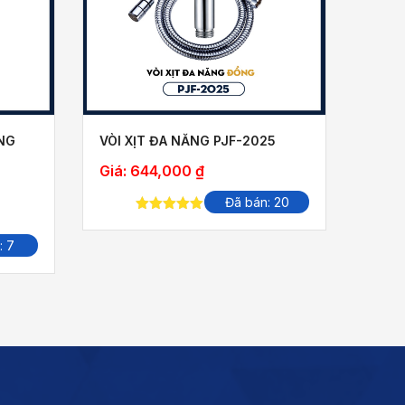
ĂNG
VÒI XỊT ĐA NĂNG PJF-2025
BỘ V
2016
Giá:
644,000
₫
Giá g
Đã bán: 20
Giá 
5.00
out of
5
: 7