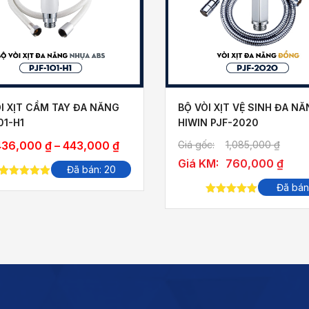
I XỊT CẦM TAY ĐA NĂNG
BỘ VÒI XỊT VỆ SINH ĐA N
01-H1
HIWIN PJF-2020
Khoảng
436,000
₫
–
443,000
₫
Giá gốc:
1,085,000
₫
giá:
Giá KM:
760,000
₫
Đã bán: 20
từ
5.00
out of
Đã bán
436,000 ₫
5
5.00
out of
đến
5
443,000 ₫