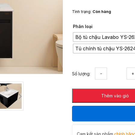
Tình trạng:
Còn hàng
Phân loại
Bộ tủ chậu Lavabo YS-26
Tủ chính tủ chậu YS-262
Bộ
Số lượng:
tủ
chậu
Lavabo
Thêm vào giỏ
Hiwin
YS-
2624
màu
đen
sang
trọng
Cam kết sản phẩm
chính hãn