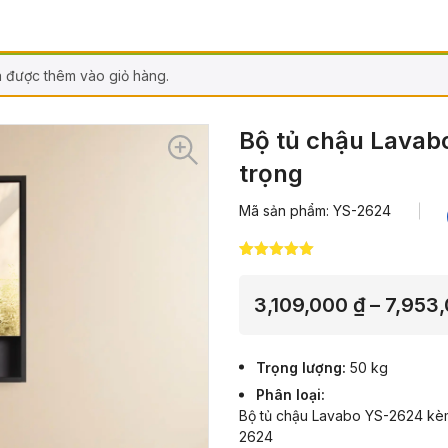
 được thêm vào giỏ hàng.
Bộ tủ chậu Lavab
trọng
Mã sản phẩm: YS-2624
5.00
2
trên 5
dựa trên
đánh giá
3,109,000
₫
–
7,953
Trọng lượng
50 kg
Phân loại
Bộ tủ chậu Lavabo YS-2624 kèm
2624