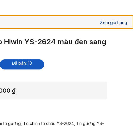
Xem giỏ hàng
o Hiwin YS-2624 màu đen sang
Đã bán: 10
Khoảng
,000
₫
giá:
từ
3,109,000 ₫
 tủ gương, Tủ chính tủ chậu YS-2624, Tủ gương YS-
đến