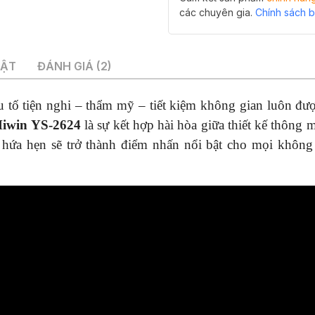
số
các chuyên gia.
Chính sách 
lượng
UẬT
ĐÁNH GIÁ (2)
u tố tiện nghi – thẩm mỹ – tiết kiệm không gian luôn đư
Hiwin YS-2624
là sự kết hợp hài hòa giữa thiết kế thông m
, hứa hẹn sẽ trở thành điểm nhấn nổi bật cho mọi không