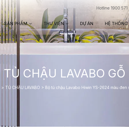
Hotline 1900 571
SẢN PHẨM
THƯ VIỆN
DỰ ÁN
HỆ THỐNG 
TỦ CHẬU LAVABO GỖ
>
TỦ CHẬU LAVABO
>
Bộ tủ chậu Lavabo Hiwin YS-2624 màu đen 