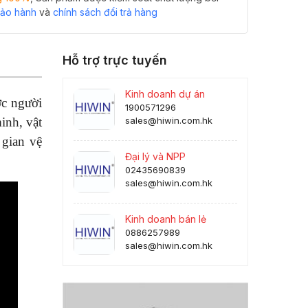
bảo hành
và
chính sách đổi trả hàng
Hỗ trợ trực tuyến
Kinh doanh dự án
ợc người
1900571296
inh, vật
sales@hiwin.com.hk
 gian vệ
Đại lý và NPP
02435690839
sales@hiwin.com.hk
Kinh doanh bán lẻ
0886257989
sales@hiwin.com.hk