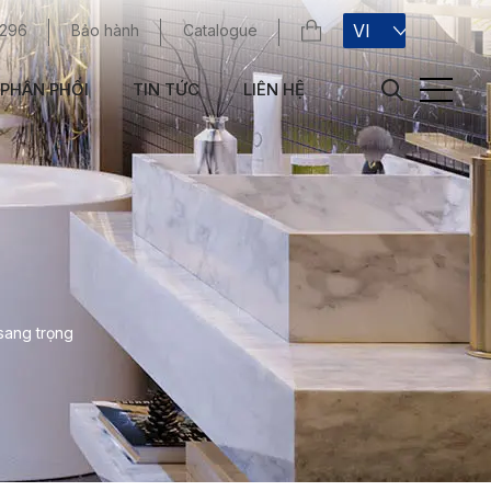
VI
 296
Bảo hành
Catalogue
PHÂN PHỐI
TIN TỨC
LIÊN HỆ
sang trọng