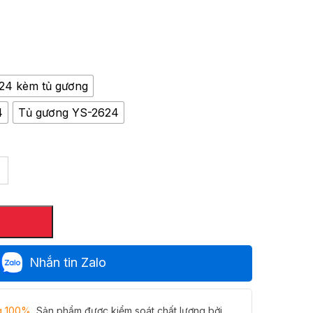
7,953,000 ₫
24 kèm tủ gương
4
Tủ gương YS-2624
Nhắn tin Zalo
g 100%
, Sản phẩm được kiểm soát chất lượng bởi