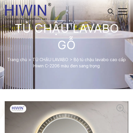
TỦ CHẬU LAVABO
GỖ
Trang chủ
>
TỦ CHẬU LAVABO
>
Bộ tủ chậu lavabo cao cấp
Hiwin C-2206 màu đen sang trọng