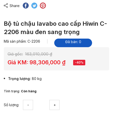
Share:
Bộ tủ chậu lavabo cao cấp Hiwin C-
2206 màu đen sang trọng
Mã sản phẩm: C-2206
Đã bán: 0
Giá gốc:
163,010,000
₫
Giá KM:
98,306,000
₫
-40%
Trọng lượng
80 kg
Tình trạng:
Còn hàng
Bộ
Số lượng:
tủ
chậu