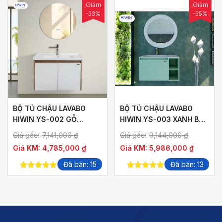
Giảm
Giảm
-33%
-35%
BỘ TỦ CHẬU LAVABO
BỘ TỦ CHẬU LAVABO
HIWIN YS-002 GỖ
HIWIN YS-003 XANH BƠ
PLYWOOD VÂN GỖ HỒ
(KHÔNG KÈM GƯƠNG)
Giá gốc:
7,141,000
₫
Giá gốc:
9,144,000
₫
ĐÀO
Giá KM:
4,785,000
₫
Giá KM:
5,986,000
₫
Đã bán: 15
Đã bán: 13
5.00
out of
5.00
out of
5
5