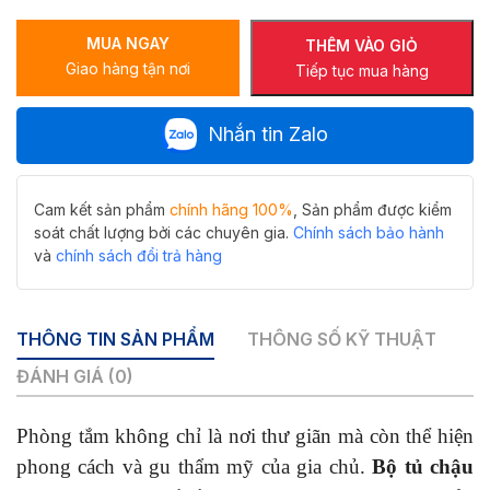
lavabo
MUA NGAY
cao
THÊM VÀO GIỎ
Giao hàng tận nơi
cấp
Tiếp tục mua hàng
Hiwin
C-
Nhắn tin Zalo
2206
màu
đen
sang
Cam kết sản phẩm
chính hãng 100%
, Sản phẩm được kiểm
trọng
soát chất lượng bởi các chuyên gia.
Chính sách bảo hành
số
và
chính sách đổi trả hàng
lượng
THÔNG TIN SẢN PHẨM
THÔNG SỐ KỸ THUẬT
ĐÁNH GIÁ (0)
Phòng tắm không chỉ là nơi thư giãn mà còn thể hiện
phong cách và gu thẩm mỹ của gia chủ.
Bộ tủ chậu