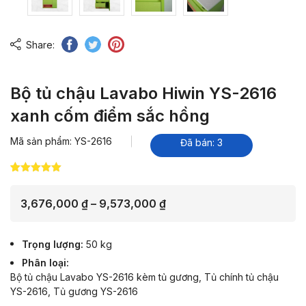
Share:
Bộ tủ chậu Lavabo Hiwin YS-2616
xanh cốm điểm sắc hồng
Mã sản phẩm: YS-2616
Đã bán: 3
5.00
2
trên 5
dựa trên
đánh giá
Khoảng
3,676,000
₫
–
9,573,000
₫
giá:
từ
Trọng lượng
50 kg
3,676,000 ₫
Phân loại
đến
Bộ tủ chậu Lavabo YS-2616 kèm tủ gương, Tủ chính tủ chậu
9,573,000 ₫
YS-2616, Tủ gương YS-2616