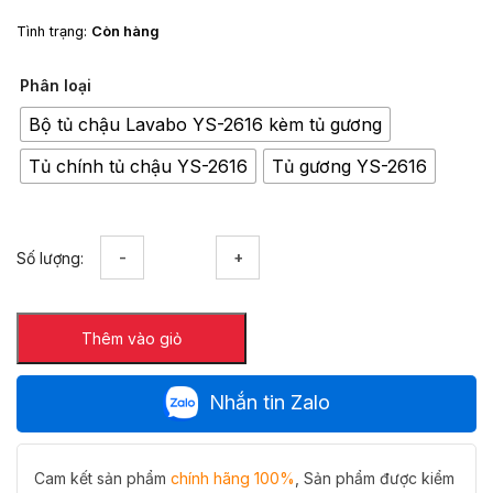
Tình trạng:
Còn hàng
Phân loại
Bộ tủ chậu Lavabo YS-2616 kèm tủ gương
Tủ chính tủ chậu YS-2616
Tủ gương YS-2616
Bộ
Số lượng:
tủ
chậu
Lavabo
Thêm vào giỏ
Hiwin
YS-
2616
Nhắn tin Zalo
xanh
cốm
điểm
sắc
Cam kết sản phẩm
chính hãng 100%
, Sản phẩm được kiểm