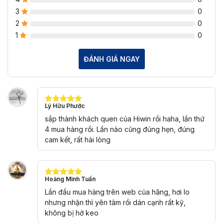
3
0
2
0
1
0
ĐÁNH GIÁ NGAY
Lý Hữu Phước
Được xếp
hạng
5
5
sắp thành khách quen của Hiwin rồi haha, lần thứ
sao
4 mua hàng rồi. Lần nào cũng đúng hẹn, đúng
cam kết, rất hài lòng
Hoàng Minh Tuấn
Được xếp
hạng
5
5
Lần đầu mua hàng trên web của hãng, hơi lo
sao
nhưng nhận thì yên tâm rồi dán cạnh rất kỹ,
không bị hở keo