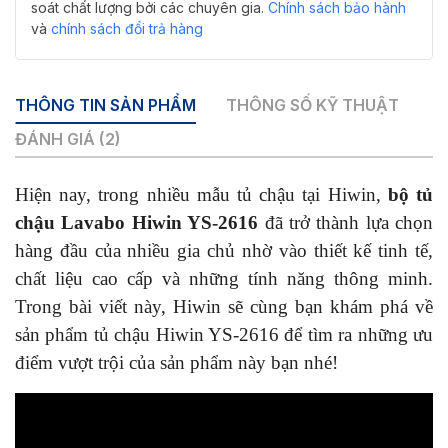
hồng
soát chất lượng bởi các chuyên gia.
Chính sách bảo hành
số
và
chính sách đổi trả hàng
lượng
THÔNG TIN SẢN PHẨM
THÔNG SỐ KỸ THUẬT
ĐÁNH GIÁ (2)
Hiện nay, trong nhiều mẫu tủ chậu tại Hiwin,
bộ tủ
chậu Lavabo Hiwin YS-2616
đã trở thành lựa chọn
hàng đầu của nhiều gia chủ nhờ vào thiết kế tinh tế,
chất liệu cao cấp và những tính năng thông minh.
Trong bài viết này, Hiwin sẽ cùng bạn khám phá về
sản phẩm tủ chậu Hiwin YS-2616 để tìm ra những ưu
điểm vượt trội của sản phẩm này bạn nhé!