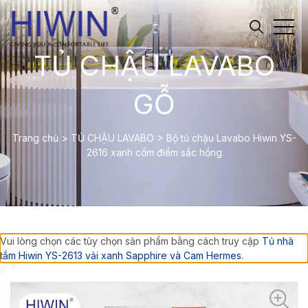
TỦ CHẬU LAVABO
GỖ
Trang chủ
>
TỦ CHẬU LAVABO
>
Bộ tủ chậu Lavabo Hiwin YS-
2616 xanh cốm điểm sắc hồng
Vui lòng chọn các tùy chọn sản phẩm bằng cách truy cập
Tủ nhà
tắm Hiwin YS-2613 vải xanh Sapphire và Cam Hermes
.