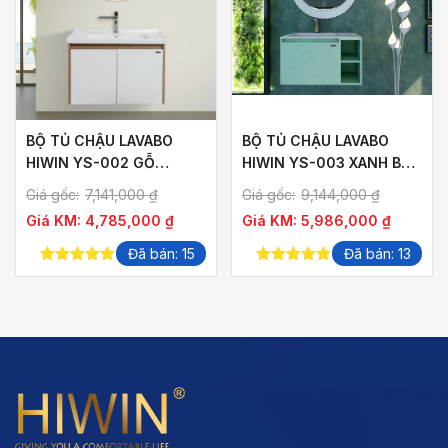
BỘ TỦ CHẬU LAVABO
BỘ TỦ CHẬU LAVABO
HIWIN YS-002 GỖ
HIWIN YS-003 XANH BƠ
PLYWOOD VÂN GỖ HỒ
(KHÔNG KÈM GƯƠNG)
Giá gốc:
7,141,000
₫
Giá gốc:
9,144,000
₫
ĐÀO
Giá KM:
4,785,000
₫
Giá KM:
5,986,000
₫
Đã bán: 15
Đã bán: 13
5.00
out of
5.00
out of
5
5