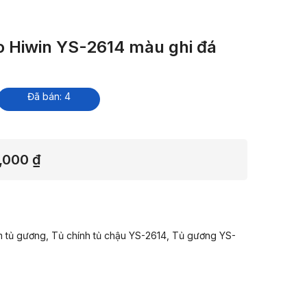
o Hiwin YS-2614 màu ghi đá
Đã bán: 4
Khoảng
6,000
₫
giá:
từ
2,693,000 ₫
 tủ gương, Tủ chính tủ chậu YS-2614, Tủ gương YS-
đến
6,766,000 ₫