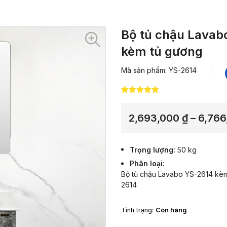
Bộ tủ chậu Lavab
kèm tủ gương
Mã sản phẩm: YS-2614
5.00
3
trên 5
dựa trên
đánh giá
2,693,000
₫
–
6,76
Trọng lượng
50 kg
Phân loại
Bộ tủ chậu Lavabo YS-2614 kèm
2614
Tình trạng:
Còn hàng