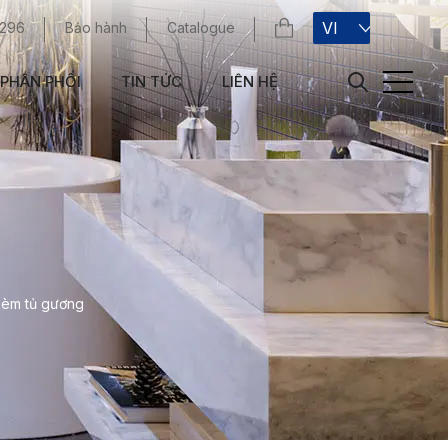
VI
 296
Bảo hành
Catalogue
PHÂN PHỐI
TIN TỨC
LIÊN HỆ
kèm tủ gương