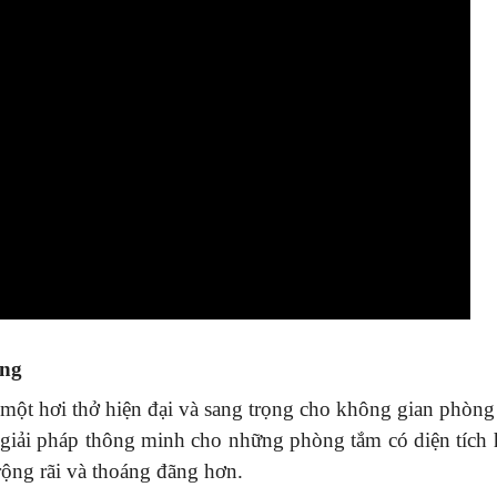
ọng
t hơi thở hiện đại và sang trọng cho không gian phòng
ột giải pháp thông minh cho những phòng tắm có diện tích 
rộng rãi và thoáng đãng hơn.