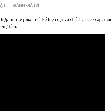
lượng
UẬT
ĐÁNH GIÁ (3)
 hợp tinh tế giữa thiết kế hiện đại và chất liệu cao cấp, ma
phòng tắm.