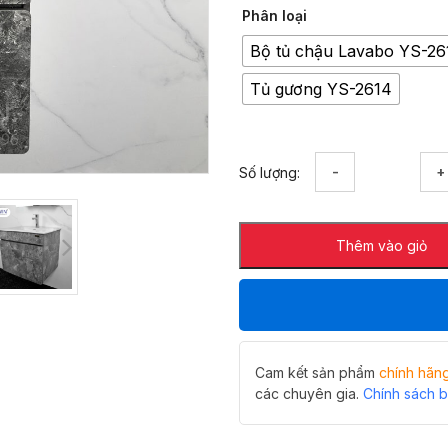
Phân loại
Bộ tủ chậu Lavabo YS-26
Tủ gương YS-2614
Bộ
Số lượng:
tủ
chậu
Lavabo
Thêm vào giỏ
Hiwin
YS-
2614
màu
ghi
đá
kèm
Cam kết sản phẩm
chính hãn
tủ
các chuyên gia.
Chính sách 
gương
số