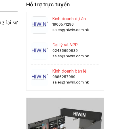
Hỗ trợ trực tuyến
Kinh doanh dự án
ng lại sự
1900571296
sales@hiwin.com.hk
Đại lý và NPP
02435690839
sales@hiwin.com.hk
Kinh doanh bán lẻ
0886257989
sales@hiwin.com.hk