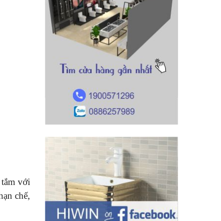
 tắm với
hạn chế,