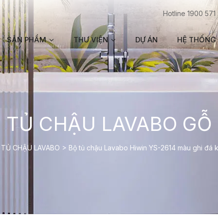
Hotline 1900 571
SẢN PHẨM
THƯ VIỆN
DỰ ÁN
HỆ THỐNG 
TỦ CHẬU LAVABO GỖ
>
TỦ CHẬU LAVABO
>
Bộ tủ chậu Lavabo Hiwin YS-2614 màu ghi đá 