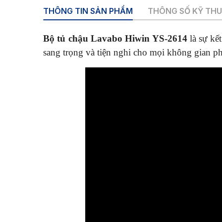
THÔNG TIN SẢN PHẨM
THÔNG SỐ KỸ TH
Bộ tủ chậu Lavabo Hiwin YS-2614
là sự kết
sang trọng và tiện nghi cho mọi không gian 