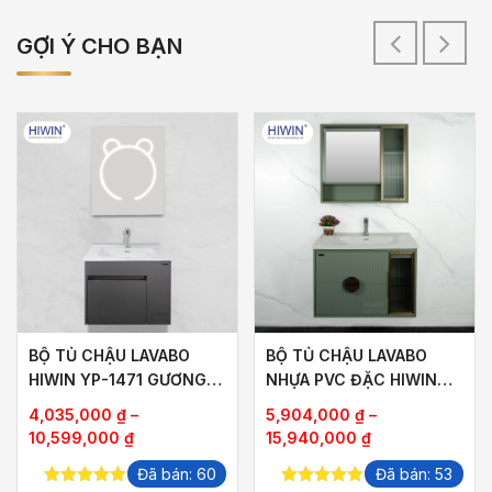
GỢI Ý CHO BẠN
BỘ TỦ CHẬU LAVABO
BỘ TỦ CHẬU LAVABO
HIWIN YP-1471 GƯƠNG
NHỰA PVC ĐẶC HIWIN
MÀI CÁT HÌNH GẤU
YP-1469-80 GƯƠNG LED
4,035,000
₫
–
5,904,000
₫
–
THÔNG MINH
Khoảng
Khoảng
10,599,000
₫
15,940,000
₫
giá:
giá:
Đã bán: 60
Đã bán: 53
từ
từ