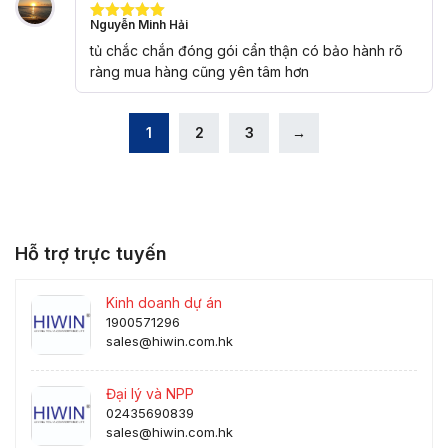
Nguyễn Minh Hải
Được xếp
hạng
5
5
tủ chắc chắn đóng gói cẩn thận có bảo hành rõ
sao
ràng mua hàng cũng yên tâm hơn
1
2
3
→
Hỗ trợ trực tuyến
Kinh doanh dự án
1900571296
sales@hiwin.com.hk
Đại lý và NPP
02435690839
sales@hiwin.com.hk