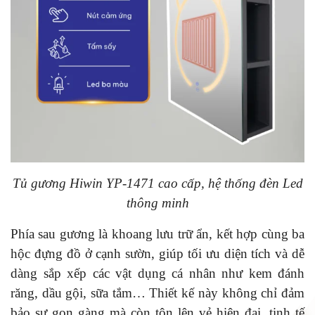
Tủ gương Hiwin YP-1471 cao cấp, hệ thống đèn Led
thông minh
Phía sau gương là khoang lưu trữ ẩn, kết hợp cùng ba
hộc đựng đồ ở cạnh sườn, giúp tối ưu diện tích và dễ
dàng sắp xếp các vật dụng cá nhân như kem đánh
răng, dầu gội, sữa tắm… Thiết kế này không chỉ đảm
bảo sự gọn gàng mà còn tôn lên vẻ hiện đại, tinh tế