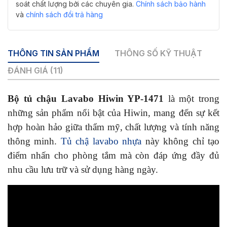
gấu
soát chất lượng bởi các chuyên gia.
Chính sách bảo hành
số
và
chính sách đổi trả hàng
lượng
THÔNG TIN SẢN PHẨM
THÔNG SỐ KỸ THUẬT
ĐÁNH GIÁ (11)
Bộ tủ chậu Lavabo Hiwin YP-1471
là một trong
những sản phẩm nổi bật của Hiwin, mang đến sự kết
hợp hoàn hảo giữa thẩm mỹ, chất lượng và tính năng
thông minh.
Tủ chậ lavabo nhựa
này không chỉ tạo
điểm nhấn cho phòng tắm mà còn đáp ứng đầy đủ
nhu cầu lưu trữ và sử dụng hàng ngày.