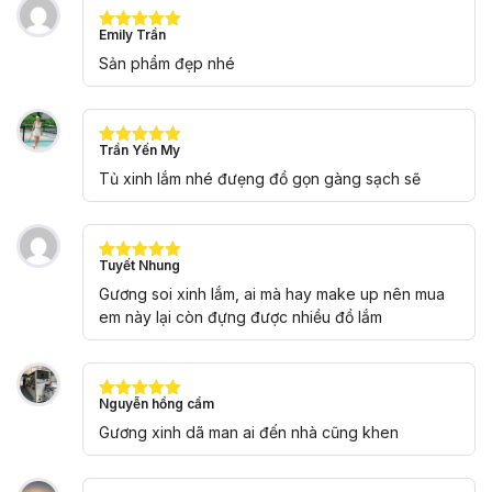
Emily Trần
Được xếp
hạng
5
5
Sản phẩm đẹp nhé
sao
Trần Yến My
Được xếp
hạng
5
5
Tủ xinh lắm nhé đưẹng đồ gọn gàng sạch sẽ
sao
Tuyết Nhung
Được xếp
hạng
5
5
Gương soi xinh lắm, ai mà hay make up nên mua
sao
em này lại còn đựng được nhiều đồ lắm
Nguyễn hồng cẩm
Được xếp
hạng
5
5
Gương xinh dã man ai đến nhà cũng khen
sao