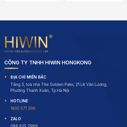
5.00
out of
5.00
out of
4,035,000 ₫
5,904,000 ₫
5
5
đến
đến
₫
10,599,000 ₫
15,940,000 ₫
CÔNG TY TNHH HIWIN HONGKONG
ĐỊA CHỈ MIỀN BẮC
Tầng 3, toà nhà The Golden Palm, 21 Lê Văn Lương,
Phường Thanh Xuân, Tp.Hà Nội
HOTLINE
1900 571 296
ZALO
088 625 7989