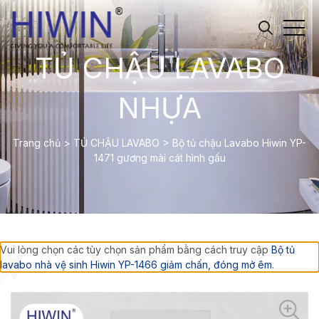
TỦ CHẬU LAVABO
NHỰA
Trang chủ
>
TỦ CHẬU LAVABO
>
Bộ tủ chậu Lavabo Hiwin YP-
1471 gương mài cát hình gấu
Vui lòng chọn các tùy chọn sản phẩm bằng cách truy cập
Bộ tủ
lavabo nhà vệ sinh Hiwin YP-1466 giảm chấn, đóng mở êm
.