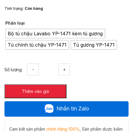
Tình trạng:
Còn hàng
Phân loại
Bộ tủ chậu Lavabo YP-1471 kèm tủ gương
Tủ chính tủ chậu YP-1471
Tủ gương YP-1471
Bộ
Số lượng:
tủ
chậu
Lavabo
Thêm vào giỏ
Hiwin
YP-
1471
Nhắn tin Zalo
gương
mài
cát
hình
Cam kết sản phẩm
chính hãng 100%
, Sản phẩm được kiểm