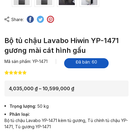
Share:
Bộ tủ chậu Lavabo Hiwin YP-1471
gương mài cát hình gấu
Mã sản phẩm: YP-1471
Đã bán: 60
5.00
11
trên 5
dựa trên
đánh giá
Khoảng
4,035,000
₫
–
10,599,000
₫
giá:
từ
Trọng lượng
50 kg
4,035,000 ₫
Phân loại
đến
Bộ tủ chậu Lavabo YP-1471 kèm tủ gương, Tủ chính tủ chậu YP-
10,599,000 ₫
1471, Tủ gương YP-1471