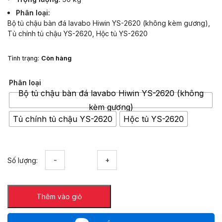
1,156,500 ₫
Phân loại
đến
Bộ tủ chậu bàn đá lavabo Hiwin YS-2620 (không kèm gương),
11,565,000 ₫
Tủ chính tủ chậu YS-2620, Hộc tủ YS-2620
Tình trạng:
Còn hàng
Phân loại
Bộ tủ chậu bàn đá lavabo Hiwin YS-2620 (không
kèm gương)
Tủ chính tủ chậu YS-2620
Hộc tủ YS-2620
Bộ
Số lượng:
tủ
chậu
bàn
Thêm vào giỏ
đá
kệ
gương