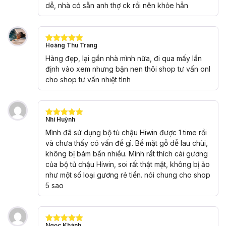
dễ, nhà có sẵn anh thợ ck rồi nên khỏe hẳn
Hoàng Thu Trang
Được xếp
hạng
5
5
Hàng đẹp, lại gần nhà mình nữa, đi qua mấy lần
sao
định vào xem nhưng bận nen thôi shop tư vấn onl
cho shop tư vấn nhiệt tình
Nhi Huỳnh
Được xếp
hạng
5
5
Mình đã sử dụng bộ tủ chậu Hiwin được 1 time rồi
sao
và chưa thấy có vấn đề gì. Bề mặt gỗ dễ lau chùi,
không bị bám bẩn nhiều. Mình rất thích cái gương
của bộ tủ chậu Hiwin, soi rất thật mặt, không bị ảo
như một số loại gương rẻ tiền. nói chung cho shop
5 sao
Ngọc Khánh