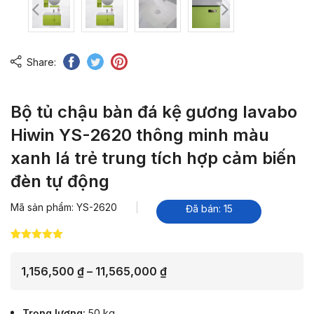
Share:
Bộ tủ chậu bàn đá kệ gương lavabo
Hiwin YS-2620 thông minh màu
xanh lá trẻ trung tích hợp cảm biến
đèn tự động
Mã sản phẩm: YS-2620
Đã bán: 15
5.00
4
trên 5
dựa trên
đánh giá
Khoảng
1,156,500
₫
–
11,565,000
₫
giá:
từ
Trọng lượng
50 kg