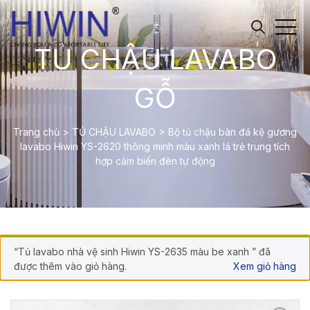
TỦ CHẬU LAVABO
GỖ
Trang chủ
>
TỦ CHẬU LAVABO
>
Bộ tủ chậu bàn đá kệ gương
lavabo Hiwin YS-2620 thông minh màu xanh lá trẻ trung tích
hợp cảm biến đèn tự động
“Tủ lavabo nhà vệ sinh Hiwin YS-2635 màu be xanh ” đã
được thêm vào giỏ hàng.
Xem giỏ hàng