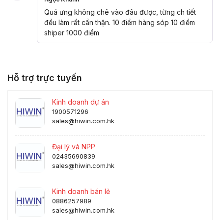
Được xếp
hạng
5
5
Quá ưng không chê vào đâu được, từng ch tiết
sao
đều làm rất cẩn thận. 10 điểm hàng sóp 10 điểm
shiper 1000 điểm
Hỗ trợ trực tuyến
Kinh doanh dự án
1900571296
sales@hiwin.com.hk
Đại lý và NPP
02435690839
sales@hiwin.com.hk
Kinh doanh bán lẻ
0886257989
sales@hiwin.com.hk