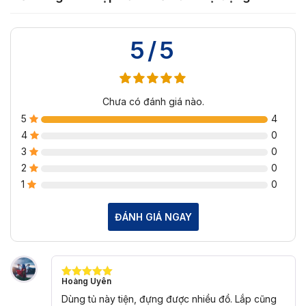
5/5
Chưa có đánh giá nào.
5
4
4
0
3
0
2
0
1
0
ĐÁNH GIÁ NGAY
Hoàng Uyên
Được xếp
hạng
5
5
Dùng tủ này tiện, đựng được nhiều đồ. Lắp cũng
sao