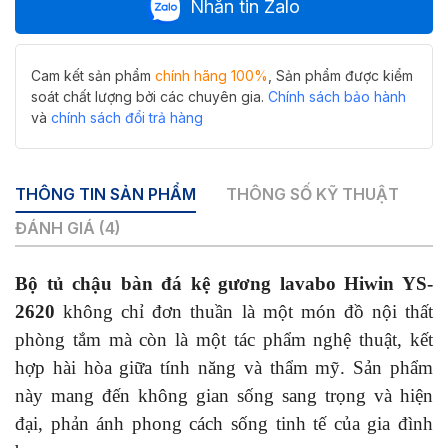
Nhắn tin Zalo
lavabo
Hiwin
YS-
2620
Cam kết sản phẩm
chính hãng 100%
, Sản phẩm được kiểm
thông
soát chất lượng bởi các chuyên gia.
Chính sách bảo hành
minh
và
chính sách đổi trả hàng
màu
xanh
lá
THÔNG TIN SẢN PHẨM
THÔNG SỐ KỸ THUẬT
trẻ
trung
ĐÁNH GIÁ (4)
tích
hợp
Bộ tủ chậu bàn đá kệ gương lavabo Hiwin YS-
cảm
biến
2620
không chỉ đơn thuần là một món đồ nội thất
đèn
phòng tắm mà còn là một tác phẩm nghệ thuật, kết
tự
hợp hài hòa giữa tính năng và thẩm mỹ. Sản phẩm
động
số
này mang đến không gian sống sang trọng và hiện
lượng
đại, phản ánh phong cách sống tinh tế của gia đình