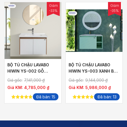
Giảm
Giảm
-33%
-35%
BỘ TỦ CHẬU LAVABO
BỘ TỦ CHẬU LAVABO
HIWIN YS-002 GỖ
HIWIN YS-003 XANH BƠ
PLYWOOD VÂN GỖ HỒ
(KHÔNG KÈM GƯƠNG)
Giá gốc:
7,141,000
₫
Giá gốc:
9,144,000
₫
ĐÀO
Giá KM:
4,785,000
₫
Giá KM:
5,986,000
₫
Đã bán: 15
Đã bán: 13
5.00
out of
5.00
out of
5
5