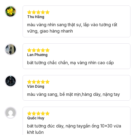
Thu Hằng
Được xếp
hạng
5
5
màu vàng nhìn sang thật sự, lắp vào tường rất
sao
vững, giao hàng nhanh
Lan Phương
Được xếp
hạng
5
5
bát tường chắc chắn, mạ vàng nhìn cao cấp
sao
Văn Dũng
Được xếp
hạng
5
5
màu vàng sang, bề mặt mịn,hàng dày, nặng tay
sao
Quốc Huy
Được xếp
hạng
5
5
bát tường đúc dày, nặng taygắn ống 10×30 vừa
sao
khít luôn