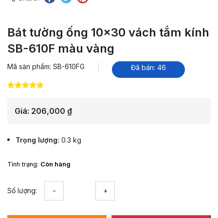
Bát tường ống 10×30 vách tắm kính
SB-610F màu vàng
Mã sản phẩm: SB-610FG
Đã bán: 46
5.00
5
trên 5
dựa trên
đánh giá
Giá:
206,000
₫
Trọng lượng
0.3 kg
Tình trạng:
Còn hàng
Bát
Số lượng:
tường
ống
10x30