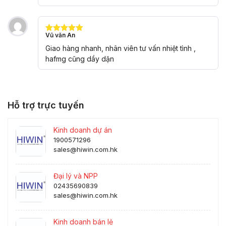
Vũ văn An
Được xếp
hạng
5
5
Giao hàng nhanh, nhân viên tư vấn nhiệt tình ,
sao
hafmg cũng dầy dặn
Hỗ trợ trực tuyến
Kinh doanh dự án
1900571296
sales@hiwin.com.hk
Đại lý và NPP
02435690839
sales@hiwin.com.hk
Kinh doanh bán lẻ