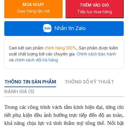
MUA NGAY
vách
THÊM VÀO GIỎ
Giao hàng tận nơi
tắm
Tiếp tục mua hàng
kính
SB-
Nhắn tin Zalo
610F
màu
vàng
số
Cam kết sản phẩm
chính hãng 100%
, Sản phẩm được kiểm
lượng
soát chất lượng bởi các chuyên gia.
Chính sách bảo hành
và
chính sách đổi trả hàng
THÔNG TIN SẢN PHẨM
THÔNG SỐ KỸ THUẬT
ĐÁNH GIÁ (5)
Trong các công trình vách tắm kính hiện đại, từng chi
tiết phụ kiện đều ảnh hưởng trực tiếp đến độ an toàn,
khả năng chịu lực và tính thẩm mỹ tổng thể. Nổi bật