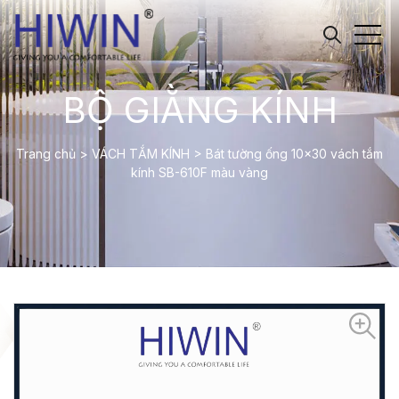
BỘ GIẰNG KÍNH
Trang chủ
>
VÁCH TẮM KÍNH
>
Bát tường ống 10×30 vách tắm
kính SB-610F màu vàng