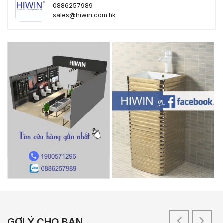
0886257989
sales@hiwin.com.hk
GỢI Ý CHO BẠN