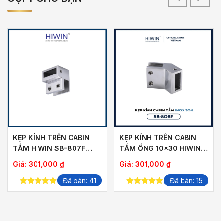
KẸP KÍNH TRÊN CABIN
KẸP KÍNH TRÊN CABIN
TẮM HIWIN SB-807F
TẮM ỐNG 10×30 HIWIN
ỐNG 10×30
SB-808F
Giá:
301,000
₫
Giá:
301,000
₫
Đã bán: 41
Đã bán: 15
5.00
out of
5.00
out of
5
5