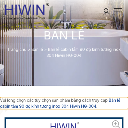
BẢN LỀ
Trang chủ
>
Bản lề
>
Bản lề cabin tắm 90 độ kính tường inox
304 Hiwin HG-004
Vui lòng chọn các tùy chọn sản phẩm bằng cách truy cập
Bản lề
cabin tắm 90 độ kính tường inox 304 Hiwin HG-004
.