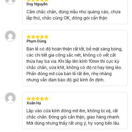
Duy Nguyễn
Được xếp
hạng
5
5
Cầm chắc chắn, đúng mẫu như quảng cáo, chưa
sao
lắp thử, chắc cũng OK, đóng gói cẩn thận
Phạm Dũng
Được xếp
hạng
5
5
Bản lề có độ hoàn thiện rất tốt, bề mặt sáng bóng,
sao
các chi tiết gia công sắc nét, không có vết cắt
thừa hay ba via. Khi lắp lên kính 10mm thì cực kỳ
chắc chắn, vừa khít, không có độ rơ hay lỏng lẻo.
Phần đóng mở của bản lề rất êm, nhẹ nhàng
nhưng vẫn đảm bảo độ giữ kính ổn định.
Xuân Hạ
Được xếp
hạng
5
5
Lắp vào cửa kính đóng mở êm, không bị xệ, rất
sao
chắc chắn. Đóng gói cẩn thận, giao hàng nhanh.
Mới dùng nhưng thấy rất ưng ý, hy vọng bền lâu.