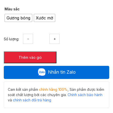
Màu sắc
Gương bóng
Xước mờ
Bản
Số lượng:
lề
cabin
tắm
Thêm vào giỏ
90
độ
kính
Nhắn tin Zalo
tường
inox
304
Hiwin
Cam kết sản phẩm
chính hãng 100%
, Sản phẩm được kiểm
HG-
soát chất lượng bởi các chuyên gia.
Chính sách bảo hành
004
và
chính sách đổi trả hàng
số
lượng