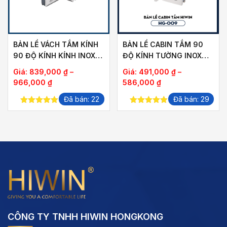
BẢN LỀ VÁCH TẮM KÍNH
BẢN LỀ CABIN TẮM 90
90 ĐỘ KÍNH KÍNH INOX
ĐỘ KÍNH TƯỜNG INOX
304 HIWIN HG-011
304 HIWIN HG-009
Giá:
839,000
₫
–
Giá:
491,000
₫
–
Khoảng
Khoảng
966,000
₫
586,000
₫
giá:
giá:
Đã bán: 22
Đã bán: 29
từ
từ
5.00
out of
5.00
out of
839,000 ₫
491,000 ₫
5
5
đến
đến
966,000 ₫
586,000 ₫
CÔNG TY TNHH HIWIN HONGKONG