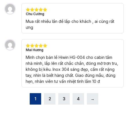
Chu Cường
Được xếp
hạng
5
5
Mua rất nhiều lần để lắp cho khách , ai cũng rất
sao
ưng
Mai Hương
Được xếp
hạng
5
5
Mình chọn bản lề Hiwin HG-004 cho cabin tắm
sao
nhà mình, lắp lên rất chắc chắn, đóng mở trơn tru,
không bị kêu. Inox 304 sáng đẹp, cầm rất nặng
tay, nhìn là biết hàng chất. Giao đúng mẫu, đúng
hẹn, nhân viên tư vấn nhiệt tình lắm 10 đ
1
2
3
4
→