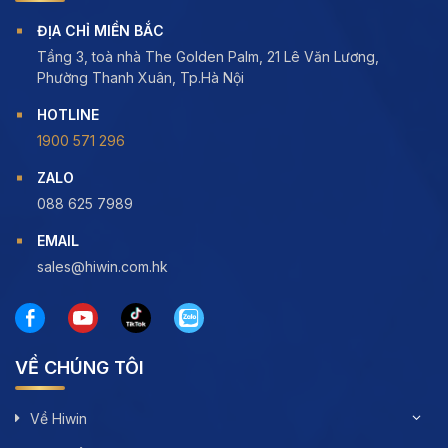
ĐỊA CHỈ MIỀN BẮC
Tầng 3, toà nhà The Golden Palm, 21 Lê Văn Lương,
Phường Thanh Xuân, Tp.Hà Nội
HOTLINE
1900 571 296
ZALO
088 625 7989
EMAIL
sales@hiwin.com.hk
VỀ CHÚNG TÔI
Về Hiwin