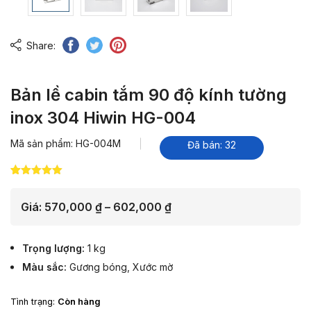
Share:
Bản lề cabin tắm 90 độ kính tường
inox 304 Hiwin HG-004
Mã sản phẩm: HG-004M
Đã bán: 32
5.00
18
trên 5
dựa trên
đánh giá
Khoảng
Giá:
570,000
₫
–
602,000
₫
giá:
từ
Trọng lượng
1 kg
570,000 ₫
Màu sắc
Gương bóng
,
Xước mờ
đến
602,000 ₫
Tình trạng:
Còn hàng