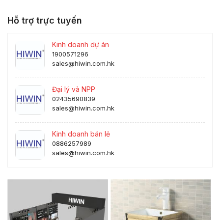
Hỗ trợ trực tuyến
Kinh doanh dự án
1900571296
sales@hiwin.com.hk
Đại lý và NPP
02435690839
sales@hiwin.com.hk
Kinh doanh bán lẻ
0886257989
sales@hiwin.com.hk