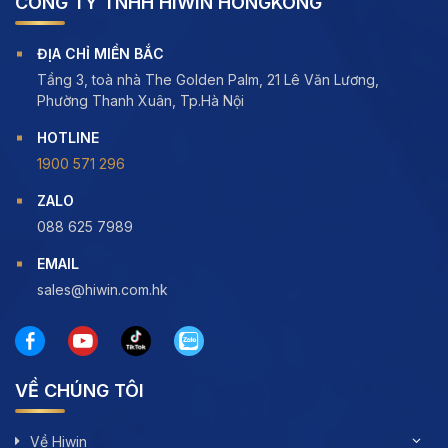
CÔNG TY TNHH HIWIN HONGKONG
ĐỊA CHỈ MIỀN BẮC
Tầng 3, toà nhà The Golden Palm, 21 Lê Văn Lương,
Phường Thanh Xuân, Tp.Hà Nội
HOTLINE
1900 571 296
ZALO
088 625 7989
EMAIL
sales@hiwin.com.hk
VỀ CHÚNG TÔI
Về Hiwin