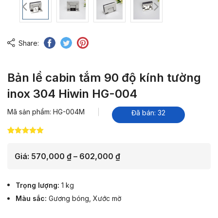
Share:
Bản lề cabin tắm 90 độ kính tường
inox 304 Hiwin HG-004
Mã sản phẩm: HG-004M
Đã bán: 32
5.00
18
trên 5
dựa trên
đánh giá
Khoảng
Giá:
570,000
₫
–
602,000
₫
giá:
từ
Trọng lượng
1 kg
570,000 ₫
Màu sắc
Gương bóng
,
Xước mờ
đến
602,000 ₫