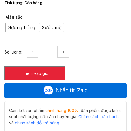
Tình trạng:
Còn hàng
Màu sắc
Gương bóng
Xước mờ
Bản
Số lượng:
lề
cabin
tắm
Thêm vào giỏ
90
độ
kính
Nhắn tin Zalo
tường
inox
304
Hiwin
Cam kết sản phẩm
chính hãng 100%
, Sản phẩm được kiểm
HG-
soát chất lượng bởi các chuyên gia.
Chính sách bảo hành
004
và
chính sách đổi trả hàng
số