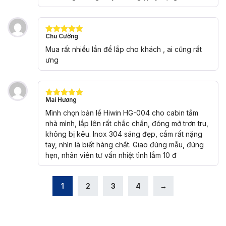
Chu Cường
Được xếp
hạng
5
5
Mua rất nhiều lần để lắp cho khách , ai cũng rất
sao
ưng
Mai Hương
Được xếp
hạng
5
5
Mình chọn bản lề Hiwin HG-004 cho cabin tắm
sao
nhà mình, lắp lên rất chắc chắn, đóng mở trơn tru,
không bị kêu. Inox 304 sáng đẹp, cầm rất nặng
tay, nhìn là biết hàng chất. Giao đúng mẫu, đúng
hẹn, nhân viên tư vấn nhiệt tình lắm 10 đ
1
2
3
4
→