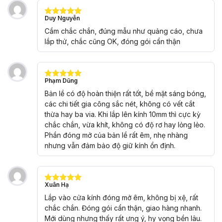
Duy Nguyễn
Được xếp
hạng
5
5
Cầm chắc chắn, đúng mẫu như quảng cáo, chưa
sao
lắp thử, chắc cũng OK, đóng gói cẩn thận
Phạm Dũng
Được xếp
hạng
5
5
Bản lề có độ hoàn thiện rất tốt, bề mặt sáng bóng,
sao
các chi tiết gia công sắc nét, không có vết cắt
thừa hay ba via. Khi lắp lên kính 10mm thì cực kỳ
chắc chắn, vừa khít, không có độ rơ hay lỏng lẻo.
Phần đóng mở của bản lề rất êm, nhẹ nhàng
nhưng vẫn đảm bảo độ giữ kính ổn định.
Xuân Hạ
Được xếp
hạng
5
5
Lắp vào cửa kính đóng mở êm, không bị xệ, rất
sao
chắc chắn. Đóng gói cẩn thận, giao hàng nhanh.
Mới dùng nhưng thấy rất ưng ý, hy vọng bền lâu.