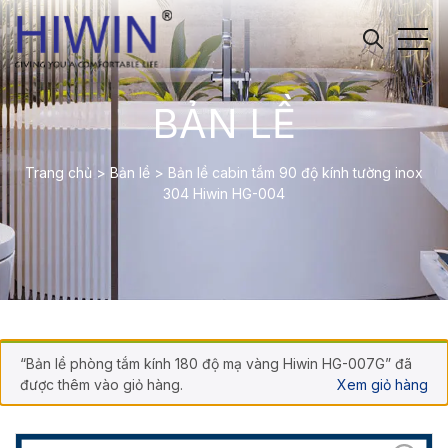
BẢN LỀ
Trang chủ
>
Bản lề
>
Bản lề cabin tắm 90 độ kính tường inox
304 Hiwin HG-004
“Bản lề phòng tắm kính 180 độ mạ vàng Hiwin HG-007G” đã
được thêm vào giỏ hàng.
Xem giỏ hàng