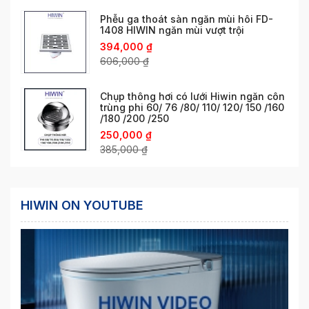
Phễu ga thoát sàn ngăn mùi hôi FD-
1408 HIWIN ngăn mùi vượt trội
394,000
₫
606,000
₫
Chụp thông hơi có lưới Hiwin ngăn côn
trùng phi 60/ 76 /80/ 110/ 120/ 150 /160
/180 /200 /250
250,000
₫
385,000
₫
HIWIN ON YOUTUBE