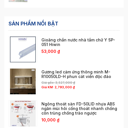
SẢN PHẨM NỔI BẬT
Gioăng chắn nước nhà tắm chữ Y SP-
051 Hiwin
53,000
₫
Gương led cảm ứng thông minh M-
R10050LD-H phun cát viền độc đáo
Giá gốc:
3,527,000
₫
Giá KM:
2,793,000
₫
Ngõng thoát sàn FD-50LID nhựa ABS
ngăn mùi hôi cống thoát nhanh chống
côn trùng chống trào ngược
10,000
₫