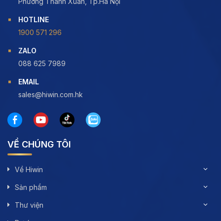
Phường Thanh Xuân, Tp.Hà Nội
HOTLINE
1900 571 296
ZALO
088 625 7989
EMAIL
sales@hiwin.com.hk
VỀ CHÚNG TÔI
Về Hiwin
Sản phẩm
Thư viện