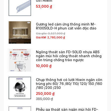
051 Hiwin
53,000
₫
Gương led cảm ứng thông minh M-
R10050LD-H phun cát viền độc đáo
Giá gốc:
3,527,000
₫
Giá KM:
2,793,000
₫
Ngõng thoát sàn FD-50LID nhựa ABS
ngăn mùi hôi cống thoát nhanh chống
côn trùng chống trào ngược
10,000
₫
Chụp thông hơi có lưới Hiwin ngăn côn
trùng phi 60/ 76 /80/ 110/ 120/ 150 /160
/180 /200 /250
250,000
₫
385,000
₫
Phễu ga thoát sàn ngăn mùi hôi FD-