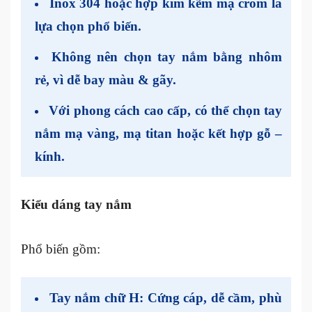
Inox 304 hoặc hợp kim kẽm mạ crom
là
lựa chọn phổ biến.
Không nên chọn tay nắm bằng nhôm
rẻ, vì dễ bay màu & gãy.
Với phong cách cao cấp, có thể chọn
tay
nắm mạ vàng, mạ titan
hoặc
kết hợp gỗ –
kính.
Kiểu dáng tay nắm
Phổ biến gồm:
Tay nắm chữ H
: Cứng cáp, dễ cầm, phù