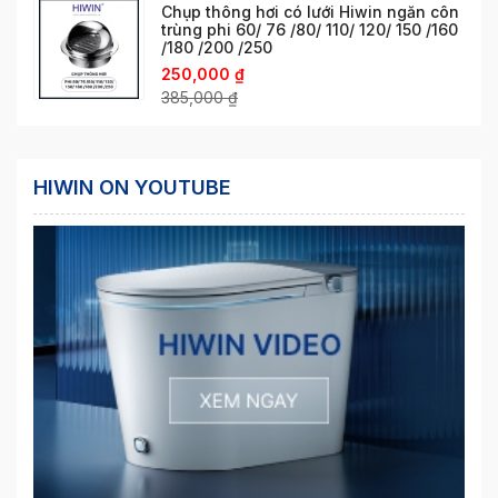
Chụp thông hơi có lưới Hiwin ngăn côn
trùng phi 60/ 76 /80/ 110/ 120/ 150 /160
/180 /200 /250
250,000
₫
385,000
₫
HIWIN ON YOUTUBE