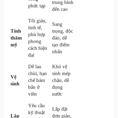
trung bình
phức tạp
đến cao
Tối giản,
Sang
tinh tế,
Tính
trọng, độc
phù hợp
thẩm
đáo, dễ
phong
mỹ
tạo điểm
cách hiện
nhấn
đại
Dễ lau
Khó vệ
chùi, hạn
sinh mép
Vệ
chế bám
chậu, dễ
sinh
bẩn ở
đọng
viền
nước
Yêu cầu
Lắp đặt
kỹ thuật
Lắp
đơn giản,