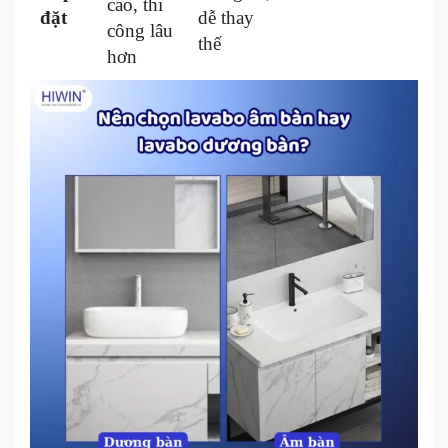
cao, thi
đặt
dễ thay
công lâu
thế
hơn