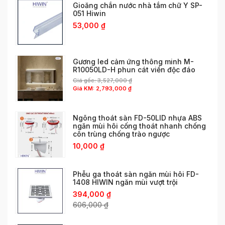
Gioăng chắn nước nhà tắm chữ Y SP-
051 Hiwin
53,000
₫
Gương led cảm ứng thông minh M-
R10050LD-H phun cát viền độc đáo
Giá gốc:
3,527,000
₫
Giá KM:
2,793,000
₫
Ngõng thoát sàn FD-50LID nhựa ABS
ngăn mùi hôi cống thoát nhanh chống
côn trùng chống trào ngược
10,000
₫
Phễu ga thoát sàn ngăn mùi hôi FD-
1408 HIWIN ngăn mùi vượt trội
394,000
₫
606,000
₫