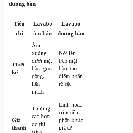
dương bàn
Tiêu
Lavabo
Lavabo
chí
âm bàn
dương bàn
Âm
xuống
Nổi lên
dưới mặt
trên mặt
Thiết
bàn, gọn
bàn, tạo
kế
gàng,
điểm nhấn
liền
rõ rệt
mạch
Linh hoạt,
Thường
có nhiều
cao hơn
Giá
phân khúc
do thi
thành
giá từ
công