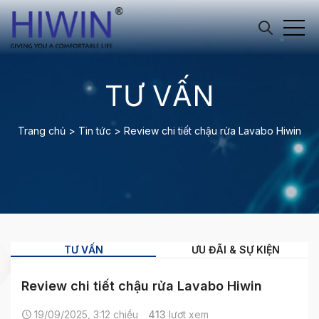
TƯ VẤN
Trang chủ
>
Tin tức
>
Review chi tiết chậu rửa Lavabo Hiwin
TƯ VẤN
ƯU ĐÃI & SỰ KIỆN
Review chi tiết chậu rửa Lavabo Hiwin
19/09/2025, 3:12 chiều
413
lượt xem