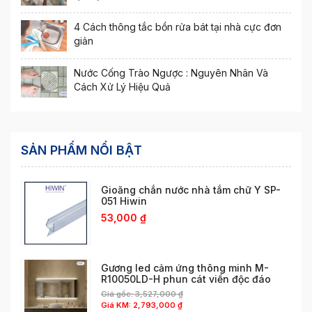
4 Cách thông tắc bồn rửa bát tại nhà cực đơn
giản
Nước Cống Trào Ngược : Nguyên Nhân Và
Cách Xử Lý Hiệu Quả
SẢN PHẨM NỔI BẬT
Gioăng chắn nước nhà tắm chữ Y SP-
051 Hiwin
53,000
₫
Gương led cảm ứng thông minh M-
R10050LD-H phun cát viền độc đáo
Giá gốc:
3,527,000
₫
Giá KM:
2,793,000
₫