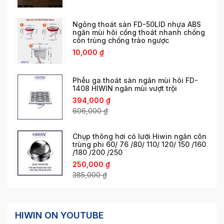
Ngõng thoát sàn FD-50LID nhựa ABS
ngăn mùi hôi cống thoát nhanh chống
côn trùng chống trào ngược
10,000
₫
Phễu ga thoát sàn ngăn mùi hôi FD-
1408 HIWIN ngăn mùi vượt trội
394,000
₫
606,000
₫
Chụp thông hơi có lưới Hiwin ngăn côn
trùng phi 60/ 76 /80/ 110/ 120/ 150 /160
/180 /200 /250
250,000
₫
385,000
₫
HIWIN ON YOUTUBE