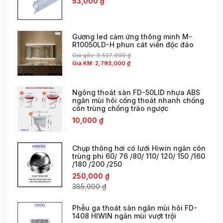
53,000
₫
Gương led cảm ứng thông minh M-
R10050LD-H phun cát viền độc đáo
Giá gốc:
3,527,000
₫
Giá KM:
2,793,000
₫
Ngõng thoát sàn FD-50LID nhựa ABS
ngăn mùi hôi cống thoát nhanh chống
côn trùng chống trào ngược
10,000
₫
Chụp thông hơi có lưới Hiwin ngăn côn
trùng phi 60/ 76 /80/ 110/ 120/ 150 /160
/180 /200 /250
250,000
₫
385,000
₫
Phễu ga thoát sàn ngăn mùi hôi FD-
1408 HIWIN ngăn mùi vượt trội