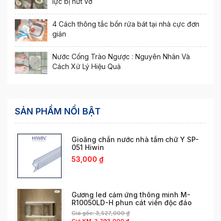
lực bị nứt vỡ
4 Cách thông tắc bồn rửa bát tại nhà cực đơn
giản
Nước Cống Trào Ngược : Nguyên Nhân Và
Cách Xử Lý Hiệu Quả
SẢN PHẨM NỔI BẬT
Gioăng chắn nước nhà tắm chữ Y SP-
051 Hiwin
53,000
₫
Gương led cảm ứng thông minh M-
R10050LD-H phun cát viền độc đáo
Giá gốc:
3,527,000
₫