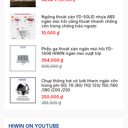
Giá KM:
2,793,000
₫
Ngõng thoát sàn FD-50LID nhựa ABS
ngăn mùi hôi cống thoát nhanh chống
côn trùng chống trào ngược
10,000
₫
Phễu ga thoát sàn ngăn mùi hôi FD-
1408 HIWIN ngăn mùi vượt trội
394,000
₫
606,000
₫
Chụp thông hơi có lưới Hiwin ngăn côn
trùng phi 60/ 76 /80/ 110/ 120/ 150 /160
/180 /200 /250
250,000
₫
385,000
₫
HIWIN ON YOUTUBE