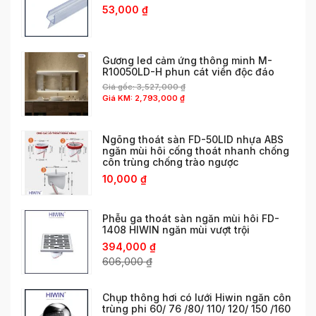
53,000
₫
Gương led cảm ứng thông minh M-
R10050LD-H phun cát viền độc đáo
Giá gốc:
3,527,000
₫
Giá KM:
2,793,000
₫
Ngõng thoát sàn FD-50LID nhựa ABS
ngăn mùi hôi cống thoát nhanh chống
côn trùng chống trào ngược
10,000
₫
Phễu ga thoát sàn ngăn mùi hôi FD-
1408 HIWIN ngăn mùi vượt trội
394,000
₫
606,000
₫
Chụp thông hơi có lưới Hiwin ngăn côn
trùng phi 60/ 76 /80/ 110/ 120/ 150 /160