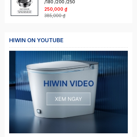
/180 /200 /250
250,000
₫
385,000
₫
HIWIN ON YOUTUBE