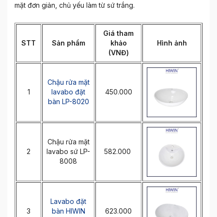
mặt đơn giản, chủ yếu làm từ sứ trắng.
Giá tham
STT
Sản phẩm
khảo
Hình ảnh
(VNĐ)
Chậu rửa mặt
1
lavabo đặt
450.000
bàn LP-8020
Chậu rửa mặt
2
lavabo sứ LP-
582.000
8008
Lavabo đặt
3
bàn HIWIN
623.000