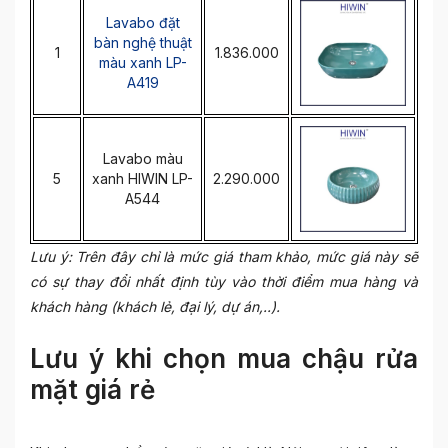
Lavabo đặt
bàn nghệ thuật
1
1.836.000
màu xanh LP-
A419
Lavabo màu
5
xanh HIWIN LP-
2.290.000
A544
Lưu ý: Trên đây chỉ là mức giá tham khảo, mức giá này sẽ
có sự thay đổi nhất định tùy vào thời điểm mua hàng và
khách hàng (khách lẻ, đại lý, dự án,..).
Lưu ý khi chọn mua chậu rửa
mặt giá rẻ