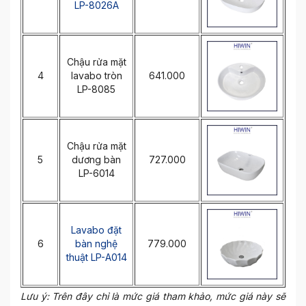
LP-8026A
Chậu rửa mặt
4
lavabo tròn
641.000
LP-8085
Chậu rửa mặt
5
dương bàn
727.000
LP-6014
Lavabo đặt
6
bàn nghệ
779.000
thuật LP-A014
Lưu ý: Trên đây chỉ là mức giá tham khảo, mức giá này sẽ