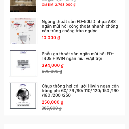
Giá gốc:
3,527,000
₫
Giá KM:
2,793,000
₫
Ngõng thoát sàn FD-50LID nhựa ABS
ngăn mùi hôi cống thoát nhanh chống
côn trùng chống trào ngược
10,000
₫
Phễu ga thoát sàn ngăn mùi hôi FD-
1408 HIWIN ngăn mùi vượt trội
394,000
₫
606,000
₫
Chụp thông hơi có lưới Hiwin ngăn côn
trùng phi 60/ 76 /80/ 110/ 120/ 150 /160
/180 /200 /250
250,000
₫
385,000
₫