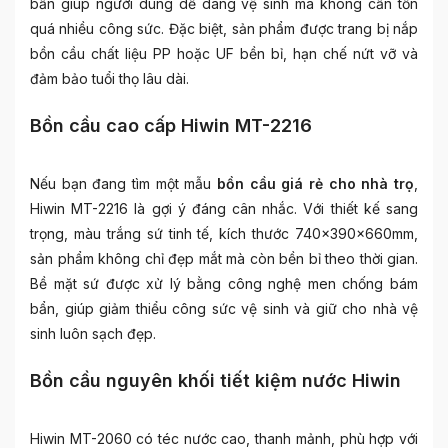
bẩn giúp người dùng dễ dàng vệ sinh mà không cần tốn
quá nhiều công sức. Đặc biệt, sản phẩm được trang bị nắp
bồn cầu chất liệu PP hoặc UF bền bỉ, hạn chế nứt vỡ và
đảm bảo tuổi thọ lâu dài.
Bồn cầu cao cấp Hiwin MT-2216
Nếu bạn đang tìm một mẫu
bồn cầu giá rẻ cho nhà trọ
,
Hiwin MT-2216 là gợi ý đáng cân nhắc. Với thiết kế sang
trọng, màu trắng sứ tinh tế, kích thước 740x390x660mm,
sản phẩm không chỉ đẹp mắt mà còn bền bỉ theo thời gian.
Bề mặt sứ được xử lý bằng công nghệ men chống bám
bẩn, giúp giảm thiểu công sức vệ sinh và giữ cho nhà vệ
sinh luôn sạch đẹp.
Bồn cầu nguyên khối tiết kiệm nước Hiwin
Hiwin MT-2060 có téc nước cao, thanh mảnh, phù hợp với